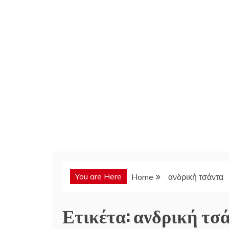
You are Here
Home
ανδρική τσάντα
Ετικέτα:
ανδρική τσ