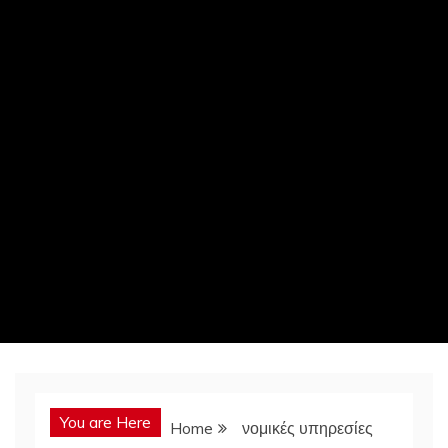
You are Here
Home
νομικές υπηρεσίες