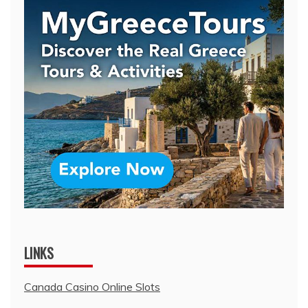
LINKS
Canada Casino Online Slots