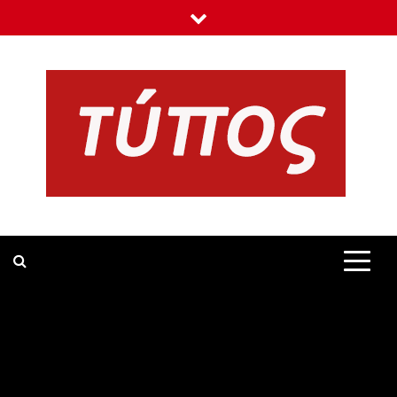
Skip
to
content
TIPOS.GR
ΝΕΑ, ΕΙΔΗΣΕΙΣ ΚΑΙ ΣΧΟΛΙΑ