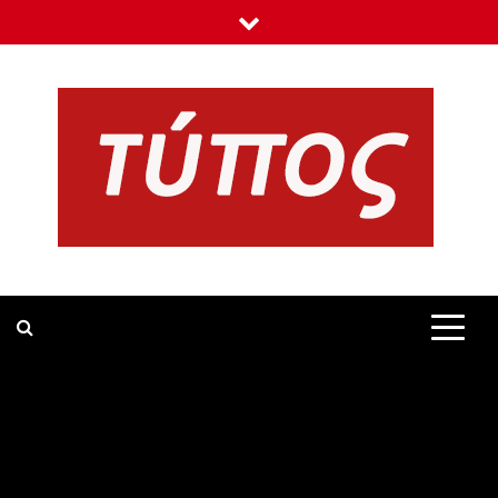
Skip
to
content
TIPOS.GR
ΝΕΑ, ΕΙΔΗΣΕΙΣ ΚΑΙ ΣΧΟΛΙΑ