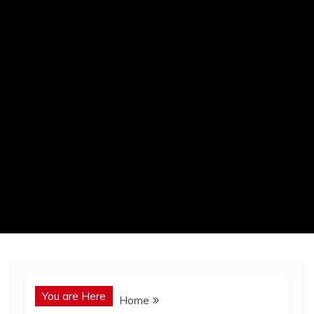
You are Here
Home