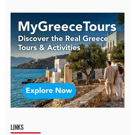
LINKS