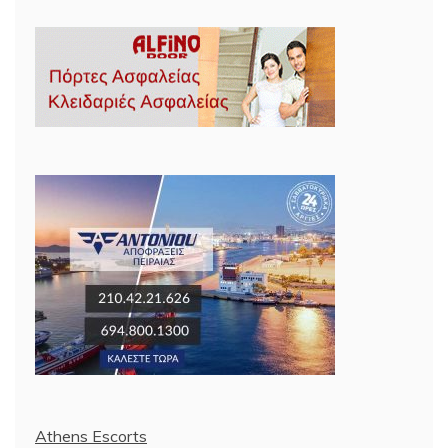
Athens Escorts