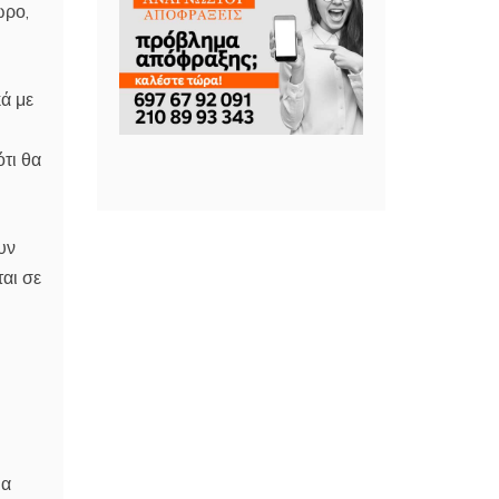
ώρο,
ά με
τι θα
υν
αι σε
ια