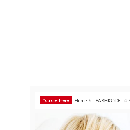
You are Here
Home
FASHION
4 