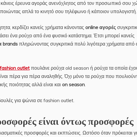
α κάνεις έρευνα αγοράς ανενόχλητος από τον προσωπικό σου χ
οποιώντας απλά το κινητό σου τηλέφωνο ή κάποιον υπολογιστή.
ήτητα, κερδίζει κανείς χρήματα κάνοντας
online αγορές
συγκριτικ
άσει ένα ρούχο από ένα φυσικό κατάστημα. Έτσι μπορεί κανείς
 brands
πληρώνοντας συγκριτικά πολύ λιγότερα χρήματα από ό
fashion outlet
πουλάνε ρούχα old season ή ρούχα τα οποία έχο
ναι πέρα για πέρα αναληθής. Όχι μόνο τα ρούχα που πουλιούντ
ικής ποιότητας αλλά είναι και
on season
.
υλές για ψώνια σε fashion outlet.
προσφορές είναι όντως προσφορές
λασματικές προσφορές και εκπτώσεις. Ωστόσο όταν πρόκειται γ