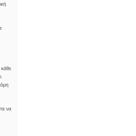
ική
α
 κάθε
ι
κόμη
τε να