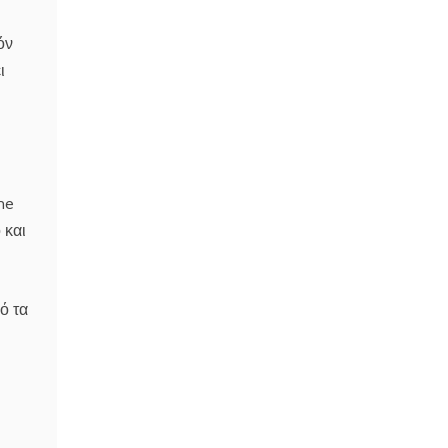
όν
ι
ne
 και
ό τα