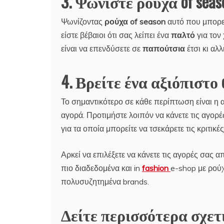
3. Ψωνίστε ρούχα of seas
Ψωνίζοντας
ρούχα of season
αυτό που μπορεί
είστε βέβαιοι ότι σας λείπει ένα
παλτό
για τον
είναι να επενδύσετε σε
παπούτσια
έτσι κι αλ
4. Βρείτε ένα αξιόπιστο o
Το σημαντικότερο σε κάθε περίπτωση είναι η αξ
αγορά. Προτιμήστε λοιπόν να κάνετε τις αγορέ
για τα οποία μπορείτε να τσεκάρετε τις κριτικές
Αρκεί να επιλέξετε να κάνετε τις αγορές σας 
πιο διαδεδομένα και in
fashion
e-shop με ρούχ
πολυσυζητημένα brands.
Δείτε περισσότερα σχετικά