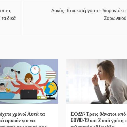
σπιτο,
Δοκός: Το «ακατέργαστο» διαμαντάκι 
 τα δικά
Σαρωνικού
 έχετε χρόνο; Αυτά τα
ΕΟΔΥ: Τρεις θάνατοι από
τά αρκούν για να
COVID-19 και 2 από γρίπη 
ντίσετε τον εαυτό σας
τελευταία εβδομάδα