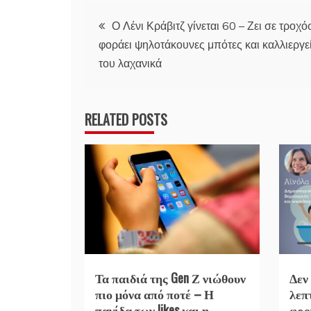
Πλοήγηση
Ο Λένι Κράβιτζ γίνεται 60 – Ζει σε τροχό
φοράει ψηλοτάκουνες μπότες και καλλιεργεί
άρθρων
του λαχανικά
RELATED POSTS
Τα παιδιά της Gen Ζ νιώθουν
Δεν
πιο μόνα από ποτέ – Η
λεπ
παγίδα των likes και η
φρο