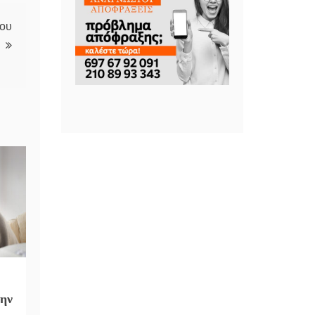
του
την