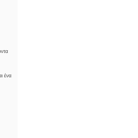
όντα
ι ένα