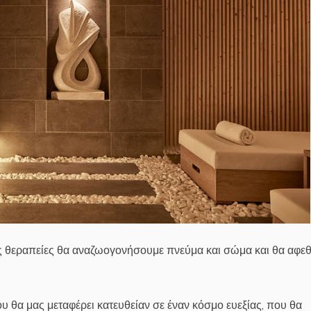
νες θεραπείες θα αναζωογονήσουμε πνεύμα και σώμα και θα αφε
 θα μας μεταφέρει κατευθείαν σε έναν κόσμο ευεξίας, που θα