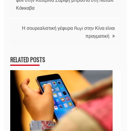
φιλί στην Κατερίνα Ζαρίφη μπροστά στη Ναταλί
άρθρων
Κάκκαβα
Η σουρεαλιστική γέφυρα Ruyi στην Κίνα είναι
πραγματική
RELATED POSTS