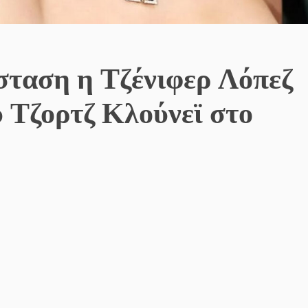
ταση η Τζένιφερ Λόπεζ
υ Τζορτζ Κλούνεϊ στο