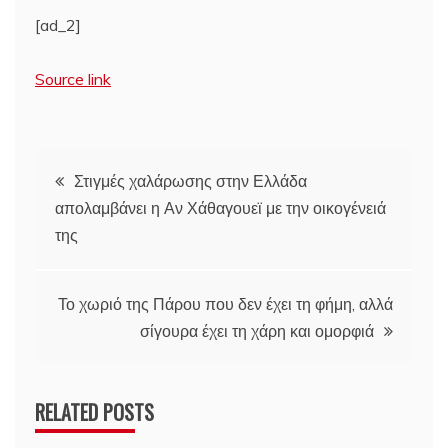
[ad_2]
Source link
Πλοήγηση
Στιγμές χαλάρωσης στην Ελλάδα
απολαμβάνει η Αν Χάθαγουεϊ με την οικογένειά
άρθρων
της
Το χωριό της Πάρου που δεν έχει τη φήμη, αλλά
σίγουρα έχει τη χάρη και ομορφιά
RELATED POSTS