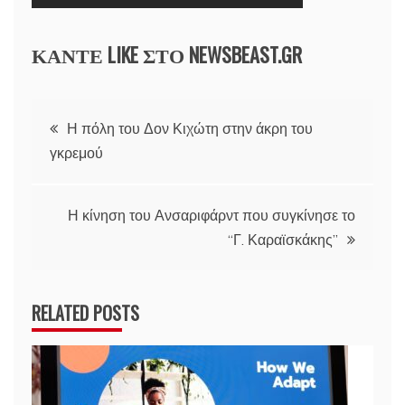
ΚΑΝΤΕ LIKE ΣΤΟ
NEWSBEAST.GR
Πλοήγηση
Η πόλη του Δον Κιχώτη στην άκρη του
γκρεμού
άρθρων
Η κίνηση του Ανσαριφάρντ που συγκίνησε το
“Γ. Καραϊσκάκης”
RELATED POSTS