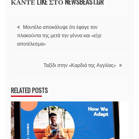
ΚΑΝΤΕ LIKE ΣΤΟ
NEWSBEAST.GR
Πλοήγηση
Μοντέλο αποκάλυψε ότι έφαγε τον
πλακούντα της μετά την γέννα και «είχε
άρθρων
αποτέλεσμα»
Ταξίδι στην «Καρδιά της Αγγλίας»
RELATED POSTS