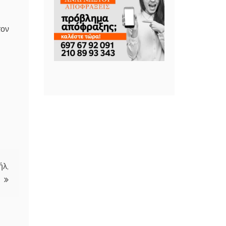
τον
ήλ,