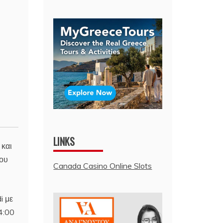
LINKS
 και
του
Canada Casino Online Slots
i με
4:00