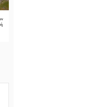
ον
φή