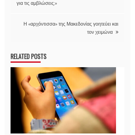
άρθρων
για τις αμβλώσεις;»
Η «αρχόντισσα» της Μακεδονίας γοητεύει και
τον χειμώνα
RELATED POSTS