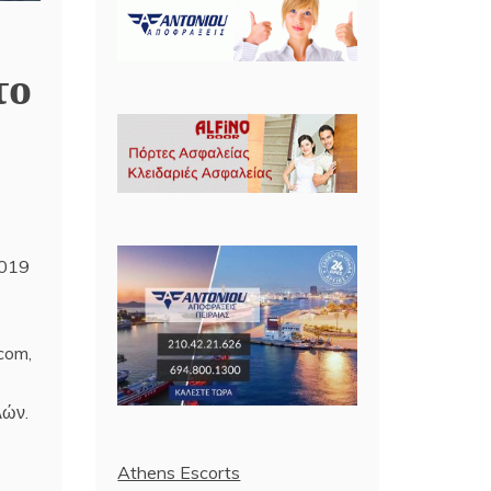
το
2019
com,
λών.
Athens Escorts