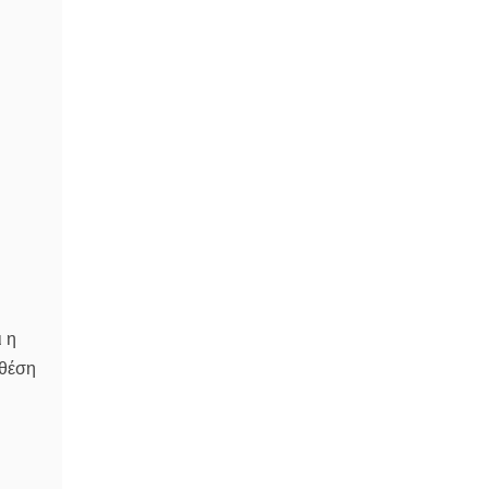
ι η
 θέση