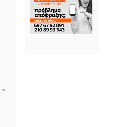
σοί
ς