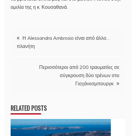
ομιλία της η κ. Κουσαθανά.
Πλοήγηση
Η Alessandra Ambrosio είναι από άλλο…
πλανήτη
άρθρων
Περισσότεροι από 200 τραυματίες σε
σύγκρουση δύο τρένων στο
Γιοχάνεσμπουργκ
RELATED POSTS