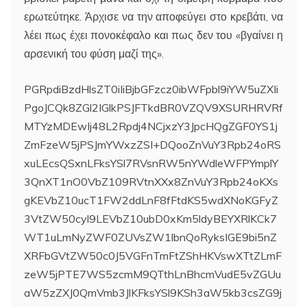
ερωτεύτηκε. Άρχισε να την αποφεύγει στο κρεβάτι, να
λέει πως έχει πονοκέφαλο και πως δεν του «βγαίνει η
αρσενική του φύση μαζί της».
PGRpdiBzdHlsZT0iIiBjbGFzcz0ibWFpbl9iYW5uZXIi
PgoJCQk8ZGl2IGlkPSJFTkdBR0VZQV9XSURHRVRf
MTYzMDEwIj48L2Rpdj4NCjxzY3JpcHQgZGF0YS1j
ZmFzeW5jPSJmYWxzZSI+DQooZnVuY3Rpb24oRS
xuLEcsQSxnLFksYSl7RVsnRW5nYWdleWFPYmplY
3QnXT1nO0VbZ109RVtnXXx8ZnVuY3Rpb24oKXs
gKEVbZ10ucT1FW2ddLnF8fFtdKS5wdXNoKGFyZ
3VtZW50cyl9LEVbZ10ubD0xKm5ldyBEYXRlKCk7
WT1uLmNyZWF0ZUVsZW1lbnQoRyksIGE9bi5nZ
XRFbGVtZW50c0J5VGFnTmFtZShHKVswXTtZLmF
zeW5jPTE7WS5zcmM9QTthLnBhcmVudE5vZGUu
aW5zZXJ0QmVmb3JlKFksYSl9KSh3aW5kb3csZG9j