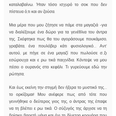
καταλαβαίνω. Ήταν τόσο ισχυρό το σοκ που δεν
πίστευα ό,τι και αν ζούσα.
Μια μέρα που μου ζήτησε να πάμε στα μαγαζιά -για
να διαλέξουμε ένα δώρο για τα γενέθλια του άντρα
της. Σκέφτηκα πως θα του αγοράσουμε πουκάμισο,
γραβάτα, ένα πουλόβερ κάτι φυσιολογικό… Αντ’
αυτού, με πήγε σε ένα μαγαζί που πωλούσε σ..ξι
εσώρουχα και ε ρω τικά παιχνίδια. Κόντεψε να μου
πέσει ο ουρανός στο κεφάλι. Τι γυρεύουμε εδώ την
ρώτησα;
Και έως εκείνη την στιγμή δεν ήξερα το μυστικό της…
το ορκίζομαι! Μου ανέφερε πως από τότε που
γεννήθηκε ο δεύτερος γιος της, ο άντρας της έπαψε
να τη βλέπει ε ρω τικά. Ο σύζυγός της άρχισε να τη
βρίσκει βαρετή μάνα και όχι τη δίμετρη κορμάρα που