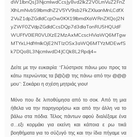
dW1lbnQsJ3NjcmlwdCcsJy8vd2lkZ2V0LmVuZ2FnZ
XlhLmNvbS9lbmdhZ2V5YV9sb2FkZXIuanMnLCdfX
2VuZ1dpZGdldCcpOw0KX19lbmdXaWRnZXQoJ2N
yZWF0ZVdpZGdldCcsDQp7d3dlaTonRU5HQUdF
WUFfV0lER0VUXzE2MzAxMCcscHViaWQ6MTgw
MTYxLHdlYmlkOjE2NTIzOSx3aWQ6MTYzMDEwfS
k7DQo8L3NjcmlwdD4JCQk8L2Rpdj4=
Δείτε με την ευκαιρία: “Γλύστρισε πάνω μου προς τα
κάτω περνώντας τα β@ζι@ της πάνω από την @@@
μου”: Σοκάρει η σχέση μητριάς γιου!
Μόνο που δε λιποθύμησα από το σοκ. Από τη μια
ήθελα να την παρηγορήσω και από την άλλη να το
βάλω στα πόδια. Τέλος πάντων αφού διαλέξαμε ένα
σ….εξι κορμάκι για εκείνη και κάποια ε ρω τικά
βοηθήματα για το σύζυγό της και την ίδια πήγαμε να