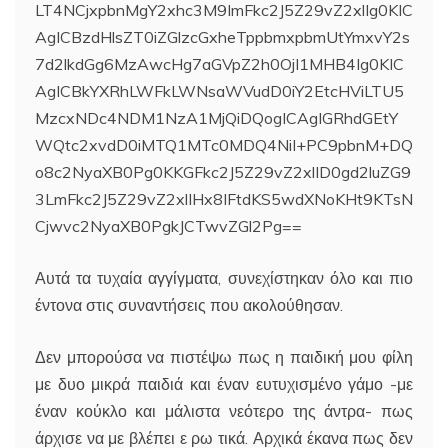
LT4NCjxpbnMgY2xhc3M9ImFkc2J5Z29vZ2xlIg0KIC
AgICBzdHlsZT0iZGlzcGxheTppbmxpbmUtYmxvY2s
7d2lkdGg6MzAwcHg7aGVpZ2h0OjI1MHB4Ig0KIC
AgICBkYXRhLWFkLWNsaWVudD0iY2EtcHViLTU5
MzcxNDc4NDM1NzA1MjQiDQogICAgIGRhdGEtY
WQtc2xvdD0iMTQ1MTc0MDQ4NiI+PC9pbnM+DQ
o8c2NyaXB0Pg0KKGFkc2J5Z29vZ2xlID0gd2luZG9
3LmFkc2J5Z29vZ2xlIHx8IFtdKS5wdXNoKHt9KTsN
Cjwvc2NyaXB0PgkJCTwvZGl2Pg==
Αυτά τα τυχαία αγγίγματα, συνεχίστηκαν όλο και πιο
έντονα στις συναντήσεις που ακολούθησαν.
Δεν μπορούσα να πιστέψω πως η παιδική μου φίλη
με δυο μικρά παιδιά και έναν ευτυχισμένο γάμο -με
έναν κούκλο και μάλιστα νεότερο της άντρα- πως
άρχισε να με βλέπει ε ρω τικά. Αρχικά έκανα πως δεν