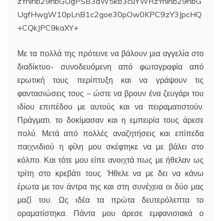
zYnlnb29nbGUgPSB3aW5kb3cuYWRzYnlnb29nbG
UgfHwgW10pLnB1c2goe30pOw0KPC9zY3JpcHQ
+CQkJPC9kaXY+
Με τα πολλά της πρότεινε να βάλουν μια αγγελία στο
διαδίκτυο- συνοδευόμενη από φωτογραφία από
ερωτική τους περίπτυξη και να γράψουν τις
φαντασιώσεις τους – ώστε να βρουν ένα ζευγάρι του
ιδίου επιπέδου με αυτούς και να πειραματιστούν.
Πράγματι, το δοκίμασαν και η εμπειρία τους άρεσε
πολύ. Μετά από πολλές αναζητήσεις και επίπεδα
παιχνιδιού η φίλη μου σκέφτηκε να με βάλει στο
κόλπο. Και τότε μου είπε ανοιχτά πως με ήθελαν ως
τρίτη στο κρεβάτι τους. Ήθελε να με δει να κάνω
έρωτα με τον άντρα της και στη συνέχεια οι δύο μας
μαζί του. Ως ιδέα τα πρώτα δευτερόλεπτα το
οραματίστηκα. Πάντα μου άρεσε εμφανισιακά ο