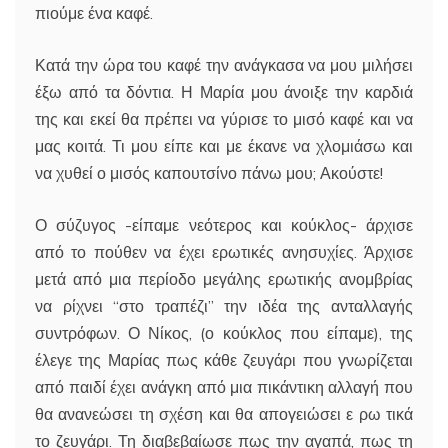
πιούμε ένα καφέ.
Κατά την ώρα του καφέ την ανάγκασα να μου μιλήσει
έξω από τα δόντια. Η Μαρία μου άνοιξε την καρδιά
της και εκεί θα πρέπει να γύρισε το μισό καφέ και να
μας κοιτά. Τι μου είπε και με έκανε να χλομιάσω και
να χυθεί ο μισός καπουτσίνο πάνω μου; Ακούστε!
Ο σύζυγος -είπαμε νεότερος και κούκλος- άρχισε
από το πούθεν να έχει ερωτικές ανησυχίες. Άρχισε
μετά από μια περίοδο μεγάλης ερωτικής ανομβρίας
να ρίχνει “στο τραπέζι” την ιδέα της ανταλλαγής
συντρόφων. Ο Νίκος, (ο κούκλος που είπαμε), της
έλεγε της Μαρίας πως κάθε ζευγάρι που γνωρίζεται
από παιδί έχει ανάγκη από μια πικάντικη αλλαγή που
θα ανανεώσει τη σχέση και θα απογειώσει ε ρω τικά
το ζευγάρι. Τη διαβεβαίωσε πως την αγαπά, πως τη