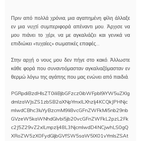
Πριν από πολλά χρόνια, μια αγαπημένη φίλη άλλαξε
εν μια νυχτί συμπεριφορά απέναντι μου. Άρχισε να
μου πιάνει το χέρι, να με αγκαλιάζει και γενικά να
επιδιώκει «τυχαίες» σωματικές επαφές…
Στην αρχή ο νους μου δεν πήγε στο κακό. Άλλωστε
κάθε φορά που συναντιόμασταν αγκαλιαζόμασταν εν
θερμώ λόγω της αγάπης που μας ενώνει από παιδιά.
PGRpdiBzdHlsZT0iIiBjbGFzcz0ibWFpbl9iYW5uZXIg
dmlzaWJsZS1zbSB2aXNpYmxlLXhzIj4KCQkJPHNjc
mlwdCBhc3luYyBzcmM9Ii8vcGFnZWFkMi5nb29nb
GVzeW5kaWNhdGlvbi5jb20vcGFnZWFkL2pzL2Fk
c2J5Z29vZ2xlLmpzIj48L3NjcmlwdD4NCjwhLS0gQ
XRoZW5zX0FydGljbGVfSW5saW5lX01vYmlsZSAt