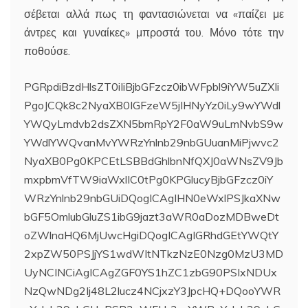
σέβεται αλλά πως τη φαντασιώνεται να «παίζει με
άντρες και γυναίκες» μπροστά του. Μόνο τότε την
ποθούσε.
PGRpdiBzdHlsZT0iIiBjbGFzcz0ibWFpbl9iYW5uZXIi
PgoJCQk8c2NyaXB0IGFzeW5jIHNyYz0iLy9wYWdl
YWQyLmdvb2dsZXN5bmRpY2F0aW9uLmNvbS9w
YWdlYWQvanMvYWRzYnlnb29nbGUuanMiPjwvc2
NyaXB0Pg0KPCEtLSBBdGhlbnNfQXJ0aWNsZV9Jb
mxpbmVfTW9iaWxlIC0tPg0KPGlucyBjbGFzcz0iY
WRzYnlnb29nbGUiDQogICAgIHN0eWxlPSJkaXNw
bGF5OmlubGluZS1ibG9jazt3aWR0aDozMDBweDt
oZWlnaHQ6MjUwcHgiDQogICAgIGRhdGEtYWQtY
2xpZW50PSJjYS1wdWItNTkzNzE0Nzg0MzU3MD
UyNCINCiAgICAgZGF0YS1hZC1zbG90PSIxNDUx
NzQwNDg2Ij48L2lucz4NCjxzY3JpcHQ+DQooYWR