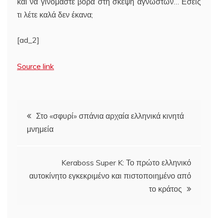
και να γινόμαστε βορά στη σκέψη αγνώστων… Εσείς
τι λέτε καλά δεν έκανα;
[ad_2]
Source link
Πλοήγηση
Στο «σφυρί» σπάνια αρχαία ελληνικά κινητά
μνημεία
άρθρων
Keraboss Super K: Το πρώτο ελληνικό
αυτοκίνητο εγκεκριμένο και πιστοποιημένο από
το κράτος