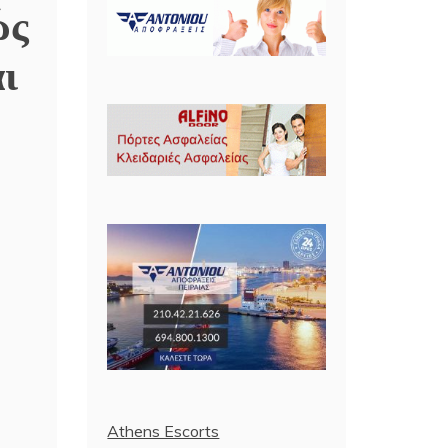
ώς
ι
Athens Escorts