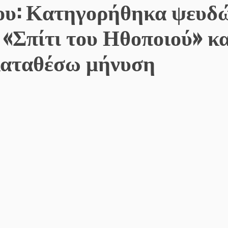
ου: Κατηγορήθηκα ψευδ
 «Σπίτι του Ηθοποιού» κα
 καταθέσω μήνυση