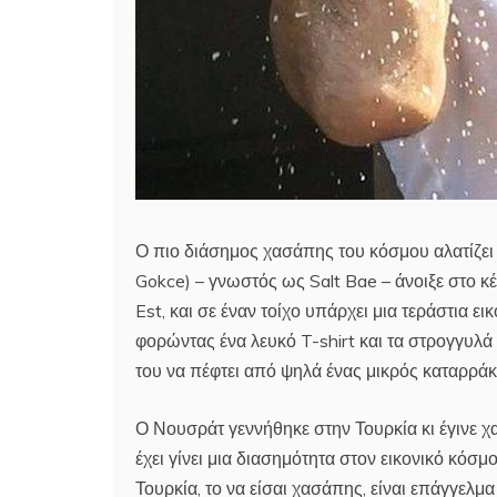
Ο πιο διάσημος χασάπης του κόσμου αλατίζει 
Gokce) – γνωστός ως Salt Bae – άνοιξε στο κ
Est, και σε έναν τοίχο υπάρχει μια τεράστια 
φορώντας ένα λευκό T-shirt και τα στρογγυλά γ
του να πέφτει από ψηλά ένας μικρός καταρράκτ
Ο Νουσράτ γεννήθηκε στην Τουρκία κι έγινε 
έχει γίνει μια διασημότητα στον εικονικό κόσ
Τουρκία, το να είσαι χασάπης, είναι επάγγελμ