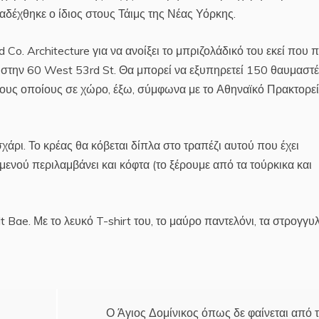
αδέχθηκε ο ίδιος στους Τάιμς της Νέας Υόρκης.
Co. Architecture για να ανοίξει το μπριζολάδικό του εκεί που 
BS, στην 60 West 53rd St. Θα μπορεί να εξυπηρετεί 150 θαυμαστέ
ό τους οποίους σε χώρο, έξω, σύμφωνα με το Αθηναϊκό Πρακτορε
χάρι. Το κρέας θα κόβεται δίπλα στο τραπέζι αυτού που έχει
 μενού περιλαμβάνει και κόφτα (το ξέρουμε από τα τούρκικα και
alt Bae. Με το λευκό T-shirt του, το μαύρο παντελόνι, τα στρογγυ
Ο Άγιος Δομίνικος όπως δε φαίνεται από 