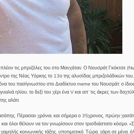
πλέον τις μπριζόλες του στο Μανχάταν. Ο Νουσράτ Γκόκτσε (Nu
έντρο της Νέας Υόρκης το 13ο της αλυσίδας μπριζολάδικών του,
εικόνα του πασίγνωστου στο Διαδίκτυο meme του Νουσράτ: ο ίδιος
υαλιά ηλίου, το δεξί του χέρι ένα V και απ’ τις άκρες των δαχτ
ης αλάτι.
χασάπης. Πέρασαν χρόνια, και σήμερα ο 35χρονος, πρώην χασά
μο και όλοι θέλουν να τον γνωρίσουν στον τρισδιάστατο κόσμο. «
α χαμηλής κοινωνικής τάξης, υποτιμητικό. Τώρα, χάρη σε μένα, ό