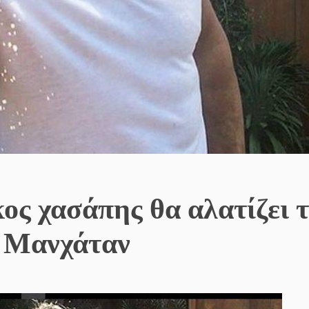
ς χασάπης θα αλατίζει τ
ο Μανχάταν