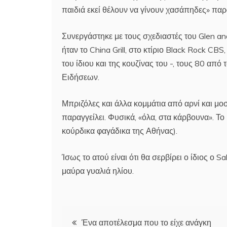
παιδιά εκεί θέλουν να γίνουν χασάπηδες» παρ
Συνεργάστηκε με τους σχεδιαστές του Glen and 
ήταν το China Grill, στο κτίριο Black Rock C
του ίδιου και της κουζίνας του -, τους 80 απ
Ειδήσεων.
Μπριζόλες και άλλα κομμάτια από αρνί και μοσ
παραγγείλει. Φυσικά, «όλα, στα κάρβουνα». Το
κούρδικα φαγάδικα της Αθήνας).
Ίσως το ατού είναι ότι θα σερβίρει ο ίδιος ο S
μαύρα γυαλιά ηλίου.
Πλοήγηση
Ένα αποτέλεσμα που το είχε ανάγκη