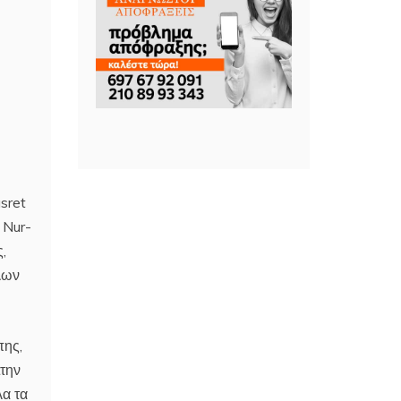
sret
 Nur-
,
ύλων
πης,
Στην
λα τα