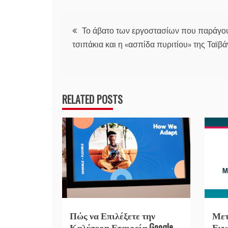
Πλοήγηση
Το άβατο των εργοστασίων που παράγο
τσιπάκια και η «ασπίδα πυριτίου» της Ταϊβά
άρθρων
RELATED POSTS
Πώς να Επιλέξετε την
Μετ
Καλύτερη Εταιρεία Google
Εγγ