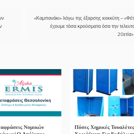
υν
«Καμπανάκι» λόγω της έξαρσης κοκκύτη – «Φέ
ν
έχουμε τόσα κρούσματα όσα την τελευτ
20ετία»
αφράσεις Νομικών
Πόσες Χημικές Τουαλέτε
ράφων: Ο Απόλυτος
Χρειάζομαι Για Εκδήλωσ