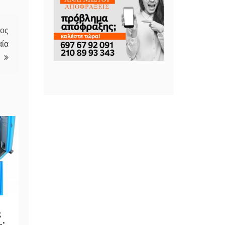
τος
αία
ς
η;