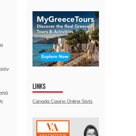
Λα
κούν
LINKS
 από
ση
Canada Casino Online Slots