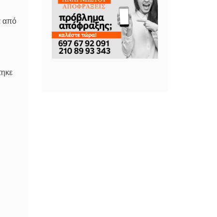
α από
τηκε