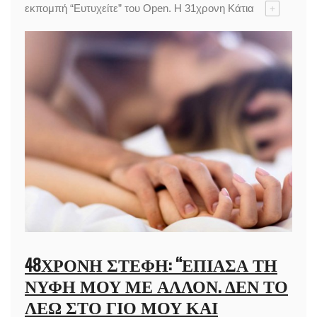
εκπομπή “Ευτυχείτε” του Open. Η 31χρονη Κάτια
+
48ΧΡΟΝΗ ΣΤΈΦΗ: “ΈΠΙΑΣΑ ΤΗ
ΝΎΦΗ ΜΟΥ ΜΕ ΆΛΛΟΝ. ΔΕΝ ΤΟ
ΛΈΩ ΣΤΟ ΓΙΟ ΜΟΥ ΚΑΙ