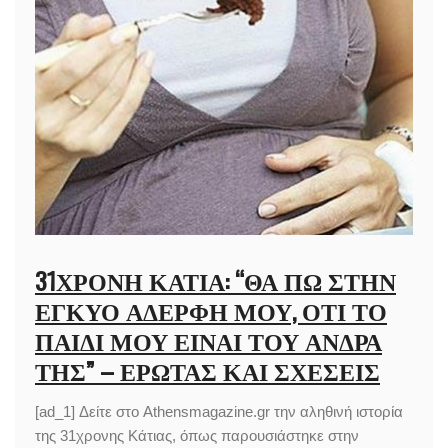
31ΧΡΟΝΗ ΚΆΤΙΑ: “ΘΑ ΠΩ ΣΤΗΝ
ΈΓΚΥΟ ΑΔΕΡΦΉ ΜΟΥ, ΌΤΙ ΤΟ
ΠΑΙΔΊ ΜΟΥ ΕΊΝΑΙ ΤΟΥ ΆΝΔΡΑ
ΤΗΣ” – ΈΡΩΤΑΣ ΚΑΙ ΣΧΈΣΕΙΣ
[ad_1] Δείτε στο Athensmagazine.gr την αληθινή ιστορία
της 31χρονης Κάτιας, όπως παρουσιάστηκε στην