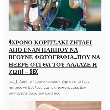
4ΧΡΟΝΟ ΚΟΡΙΤΣΆΚΙ ΖΗΤΆΕΙ
ΑΠΌ ΈΝΑΝ ΠΑΠΠΟΎ ΝΑ
ΒΓΟΎΝΕ ΦΩΤΟΓΡΑΦΊΑ…ΠΟΥ ΝΑ
ΉΞΕΡΕ ΌΤΙ ΘΑ ΤΟΥ ΆΛΛΑΖΕ Η
ΖΩΉ! – SEX
[ad_1] Αυτό το 4χρονο κοριτσάκι ζήτησε από έναν
παππού να βγάλουν μαζί μια φωτογραφία. Δεν
φαντάζεστε όμως τον λόγο που
+