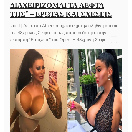
ΔΙΑΧΕΙΡΊΖΟΜΑΙ ΤΑ ΛΕΦΤΆ
ΤΗΣ” – ΈΡΩΤΑΣ ΚΑΙ ΣΧΈΣΕΙΣ
[ad_1] Δείτε στο Athensmagazine.gr την αληθινή ιστορία
της 48χρονης Στέφης, όπως παρουσιάστηκε στην
εκπομπή “Ευτυχείτε” του Open. Η 48χρονη Στέφη
+