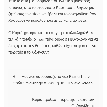
Έπειτα από μια βδομάδα που έλειπε ο μαέστρος
Ιάπωνας από το στούντιο, ο Κάρεϊ του τηλεφώνησε
ζητώντας τον πίσω και έβαλε και τον σκηνοθέτη Ρον
Χάουαρντ να μεσολαβήσει μπας και επιστρέψει.
Ο Κάρεϊ ηρέμησε κάποια στιγμή και ολοκληρώθηκε
τελικά η ταινία, ο Tsuji πήγε όμως σε ψυχολόγο για να
διαχειριστεί τον θυμό του, καθώς είχε αποφασίσει να
παρατήσει το Χόλιγουντ…
Πλοήγηση
Η Huawei παρουσιάζει το νέο P smart, την
πρώτη mid-range συσκευή με Full View Screen
άρθρων
Καμία πρόθεση παραίτησης από τον
Ουζουνίδη