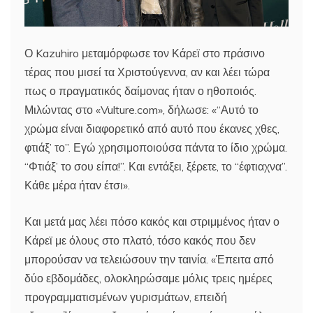
Ο Kazuhiro μεταμόρφωσε τον Κάρεϊ στο πράσινο
τέρας που μισεί τα Χριστούγεννα, αν και λέει τώρα
πως ο πραγματικός δαίμονας ήταν ο ηθοποιός.
Μιλώντας στο «Vulture.com», δήλωσε: «‘‘Αυτό το
χρώμα είναι διαφορετικό από αυτό που έκανες χθες,
φτιάξ’ το’’. Εγώ χρησιμοποιούσα πάντα το ίδιο χρώμα.
‘‘Φτιάξ’ το σου είπα!’’. Και εντάξει, ξέρετε, το ‘‘έφτιαχνα’’.
Κάθε μέρα ήταν έτσι».
Και μετά μας λέει πόσο κακός και στριμμένος ήταν ο
Κάρεϊ με όλους στο πλατό, τόσο κακός που δεν
μπορούσαν να τελειώσουν την ταινία. «Έπειτα από
δύο εβδομάδες, ολοκληρώσαμε μόλις τρεις ημέρες
προγραμματισμένων γυρισμάτων, επειδή