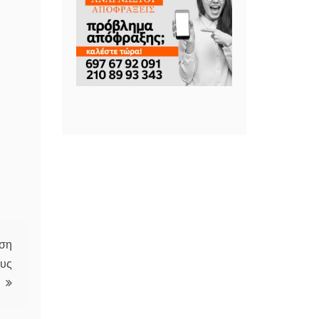
ηση
ους