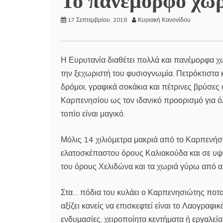
17 Σεπτεμβρίου, 2018
Κυριακή Κανονίδου
Η Ευρυτανία διαθέτει πολλά και πανέμορφα χω
την ξεχωριστή του φυσιογνωμία. Πετρόκτιστα 
δρόμοι, γραφικά σοκάκια και πέτρινες βρύσες
Καρπενησίου ως τον ιδανικό προορισμό για όλε
τοπίο είναι μαγικό.
Μόλις 14 χιλιόμετρα μακριά από το Καρπενήσι
ελατοσκέπαστου όρους Καλιακούδα και σε υψό
του όρους Χελιδώνα και τα χωριά γύρω από α
Στα… πόδια του κυλάει ο Καρπενησιώτης ποταμ
αξίζει κανείς να επισκεφτεί είναι το Λαογραφι
ενδυμασίες, χειροποίητα κεντήματα ή εργαλεία