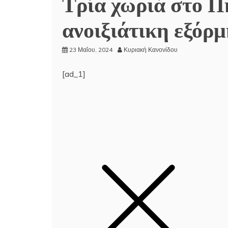
Τρία χωριά στο Πή
ανοιξιάτικη εξόρ
23 Μαΐου, 2024
Κυριακή Κανονίδου
[ad_1]