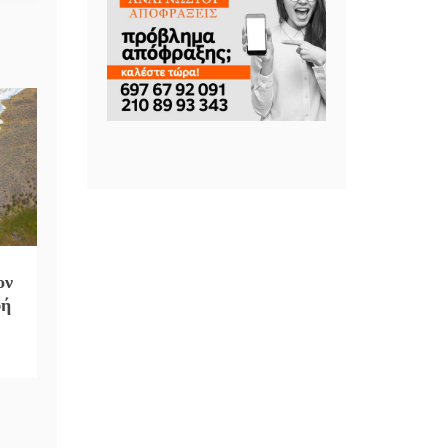
ον
φή