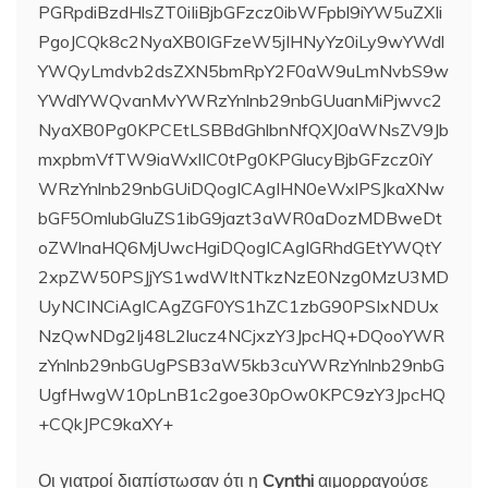
PGRpdiBzdHlsZT0iIiBjbGFzcz0ibWFpbl9iYW5uZXIi
PgoJCQk8c2NyaXB0IGFzeW5jIHNyYz0iLy9wYWdl
YWQyLmdvb2dsZXN5bmRpY2F0aW9uLmNvbS9w
YWdlYWQvanMvYWRzYnlnb29nbGUuanMiPjwvc2
NyaXB0Pg0KPCEtLSBBdGhlbnNfQXJ0aWNsZV9Jb
mxpbmVfTW9iaWxlIC0tPg0KPGlucyBjbGFzcz0iY
WRzYnlnb29nbGUiDQogICAgIHN0eWxlPSJkaXNw
bGF5OmlubGluZS1ibG9jazt3aWR0aDozMDBweDt
oZWlnaHQ6MjUwcHgiDQogICAgIGRhdGEtYWQtY
2xpZW50PSJjYS1wdWItNTkzNzE0Nzg0MzU3MD
UyNCINCiAgICAgZGF0YS1hZC1zbG90PSIxNDUx
NzQwNDg2Ij48L2lucz4NCjxzY3JpcHQ+DQooYWR
zYnlnb29nbGUgPSB3aW5kb3cuYWRzYnlnb29nbG
UgfHwgW10pLnB1c2goe30pOw0KPC9zY3JpcHQ
+CQkJPC9kaXY+
Οι γιατροί διαπίστωσαν ότι η
Cynthi
αιμορραγούσε