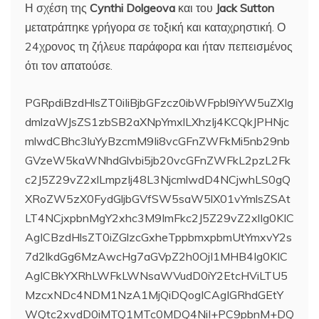
Η σχέση της
Cynthi Dolgeova
και του
Jack Sutton
μετατράπηκε γρήγορα σε τοξική και καταχρηστική. Ο
24χρονος τη ζήλευε παράφορα και ήταν πεπεισμένος
ότι τον απατούσε.
PGRpdiBzdHlsZT0iIiBjbGFzcz0ibWFpbl9iYW5uZXIg
dmlzaWJsZS1zbSB2aXNpYmxlLXhzIj4KCQkJPHNjc
mlwdCBhc3luYyBzcmM9Ii8vcGFnZWFkMi5nb29nb
GVzeW5kaWNhdGlvbi5jb20vcGFnZWFkL2pzL2Fk
c2J5Z29vZ2xlLmpzIj48L3NjcmlwdD4NCjwhLS0gQ
XRoZW5zX0FydGljbGVfSW5saW5lX01vYmlsZSAt
LT4NCjxpbnMgY2xhc3M9ImFkc2J5Z29vZ2xlIg0KIC
AgICBzdHlsZT0iZGlzcGxheTppbmxpbmUtYmxvY2s
7d2lkdGg6MzAwcHg7aGVpZ2h0OjI1MHB4Ig0KIC
AgICBkYXRhLWFkLWNsaWVudD0iY2EtcHViLTU5
MzcxNDc4NDM1NzA1MjQiDQogICAgIGRhdGEtY
WQtc2xvdD0iMTQ1MTc0MDQ4NiI+PC9pbnM+DQ