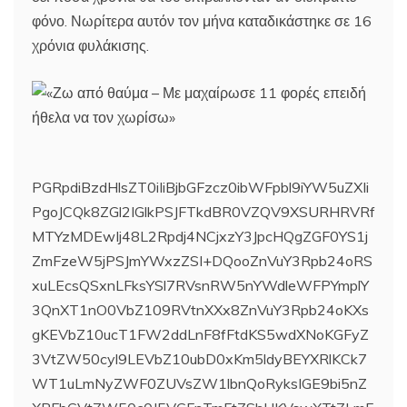
φόνο. Νωρίτερα αυτόν τον μήνα καταδικάστηκε σε 16
χρόνια φυλάκισης.
PGRpdiBzdHlsZT0iIiBjbGFzcz0ibWFpbl9iYW5uZXIi
PgoJCQk8ZGl2IGlkPSJFTkdBR0VZQV9XSURHRVRf
MTYzMDEwIj48L2Rpdj4NCjxzY3JpcHQgZGF0YS1j
ZmFzeW5jPSJmYWxzZSI+DQooZnVuY3Rpb24oRS
xuLEcsQSxnLFksYSl7RVsnRW5nYWdleWFPYmplY
3QnXT1nO0VbZ109RVtnXXx8ZnVuY3Rpb24oKXs
gKEVbZ10ucT1FW2ddLnF8fFtdKS5wdXNoKGFyZ
3VtZW50cyl9LEVbZ10ubD0xKm5ldyBEYXRlKCk7
WT1uLmNyZWF0ZUVsZW1lbnQoRyksIGE9bi5nZ