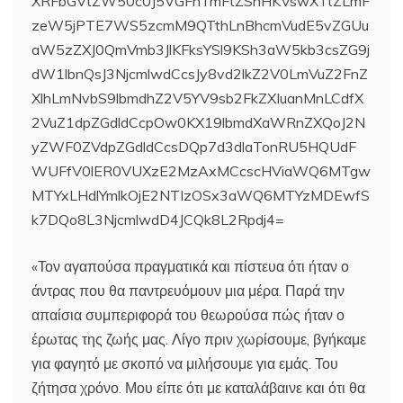
XRFbGVtZW50c0J5VGFnTmFtZShHKVswXTtZLmF
zeW5jPTE7WS5zcmM9QTthLnBhcmVudE5vZGUu
aW5zZXJ0QmVmb3JlKFksYSl9KSh3aW5kb3csZG9j
dW1lbnQsJ3NjcmlwdCcsJy8vd2lkZ2V0LmVuZ2FnZ
XlhLmNvbS9lbmdhZ2V5YV9sb2FkZXIuanMnLCdfX
2VuZ1dpZGdldCcpOw0KX19lbmdXaWRnZXQoJ2N
yZWF0ZVdpZGdldCcsDQp7d3dlaTonRU5HQUdF
WUFfV0lER0VUXzE2MzAxMCcscHViaWQ6MTgw
MTYxLHdlYmlkOjE2NTIzOSx3aWQ6MTYzMDEwfS
k7DQo8L3NjcmlwdD4JCQk8L2Rpdj4=
«Τον αγαπούσα πραγματικά και πίστευα ότι ήταν ο
άντρας που θα παντρευόμουν μια μέρα. Παρά την
απαίσια συμπεριφορά του θεωρούσα πώς ήταν ο
έρωτας της ζωής μας. Λίγο πριν χωρίσουμε, βγήκαμε
για φαγητό με σκοπό να μιλήσουμε για εμάς. Του
ζήτησα χρόνο. Μου είπε ότι με καταλάβαινε και ότι θα