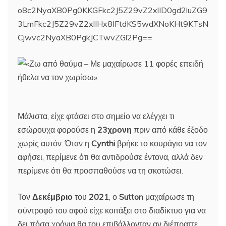
o8c2NyaXB0Pg0KKGFkc2J5Z29vZ2xlID0gd2luZG9
3LmFkc2J5Z29vZ2xlIHx8IFtdKS5wdXNoKHt9KTsN
Cjwvc2NyaXB0PgkJCTwvZGl2Pg==
Μάλιστα, είχε φτάσει στο σημείο να ελέγχει τι
εσώρουχα φορούσε η
23χρονη
πριν από κάθε έξοδο
χωρίς αυτόν. Όταν η
Cynthi
βρήκε το κουράγιο να τον
αφήσει, περίμενε ότι θα αντιδρούσε έντονα, αλλά δεν
περίμενε ότι θα προσπαθούσε να τη σκοτώσει.
Τον
Δεκέμβριο
του
2021
, ο
Sutton
μαχαίρωσε τη
σύντροφό του αφού είχε κοιτάξει στο διαδίκτυο για να
δει πόσα χρόνια θα του επιβάλλονταν αν διέπραττε