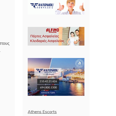
 στους
.
Athens Escorts