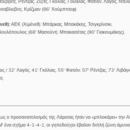
οβιτς, Ρέντζας, Ζίζιτς, Γκόλιας, Γουάλας, Φατιόν, Λαγός, Ντέλε
οσαβλιεβιτς, Κρίζμαν (86′ Χούμπτσεφ)
νεθ):
ΑΕΚ (Χιμένεθ): Μπάρκας, Μπακάκης, Τσιγκρίνσκι,
δουλόπουλος (68′ Μασούντ), Μπακασέτας (90′ Γιακουμάκης),
 / 32′ Λαγός, 41′ Γκόλιας, 55′ Φατιόν, 57′ Ρέντζας, 73′ Λιβάγι
τς
πως ο προσανατολισμός της Λάρισας ήταν να «μπλοκάρει» την 
. Μ’ ένα σχήμα 4-1-4-1, οι γηπεδούχοι έβαλαν διπλή ζώνη άμυνα