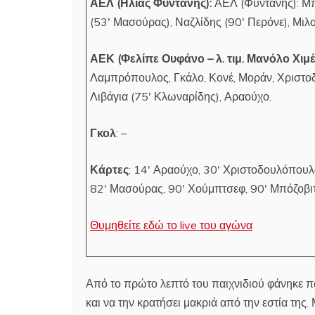
ΑΕΛ (Ηλίας Φυντάνης):
ΑΕΛ (Φυντάνης): Μπόζ
(53′ Μασούρας), Ναζλίδης (90′ Περόνε), Μιλ
ΑΕΚ (Φελίπε Ουφάνο – λ. τιμ. Μανόλο Χιμέ
Λαμπρόπουλος, Γκάλο, Κονέ, Μοράν, Χριστο
Λιβάγια (75′ Κλωναρίδης), Αραούχο.
Γκολ
: –
Κάρτες
: 14′ Αραούχο, 30′ Χριστοδουλόπουλος
82′ Μασούρας, 90′ Χούμπτσεφ, 90′ Μπόζοβι
Θυμηθείτε εδώ το live του αγώνα
Από το πρώτο λεπτό του παιχνιδιού φάνηκε 
και να την κρατήσει μακριά από την εστία της