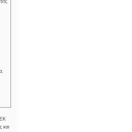
τιτς
α,
ΑΕΚ
ς και