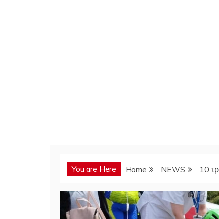
You are Here
Home
NEWS
10 τρ