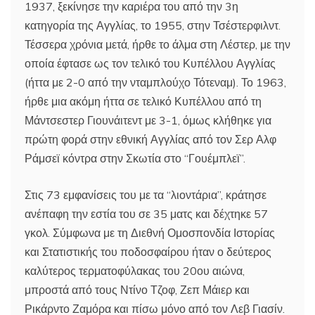
1937, ξεκίνησε την καριέρα του από την 3η
κατηγορία της Αγγλίας, το 1955, στην Τσέστερφιλντ.
Τέσσερα χρόνια μετά, ήρθε το άλμα στη Λέστερ, με την
οποία έφτασε ως τον τελικό του Κυπέλλου Αγγλίας
(ήττα με 2-0 από την νταμπλούχο Τότεναμ). Το 1963,
ήρθε μια ακόμη ήττα σε τελικό Κυπέλλου από τη
Μάντσεστερ Γιουνάιτεντ με 3-1, όμως κλήθηκε για
πρώτη φορά στην εθνική Αγγλίας από τον Σερ Αλφ
Ράμσεϊ κόντρα στην Σκωτία στο “Γουέμπλεϊ”.
Στις 73 εμφανίσεις του με τα “λιοντάρια”, κράτησε
ανέπαφη την εστία του σε 35 ματς και δέχτηκε 57
γκολ. Σύμφωνα με τη Διεθνή Ομοσπονδία Ιστορίας
και Στατιστικής του ποδοσφαίρου ήταν ο δεύτερος
καλύτερος τερματοφύλακας του 20ου αιώνα,
μπροστά από τους Ντίνο Τζοφ, Ζεπ Μάιερ και
Ρικάρντο Ζαμόρα και πίσω μόνο από τον Λεβ Γιασίν.