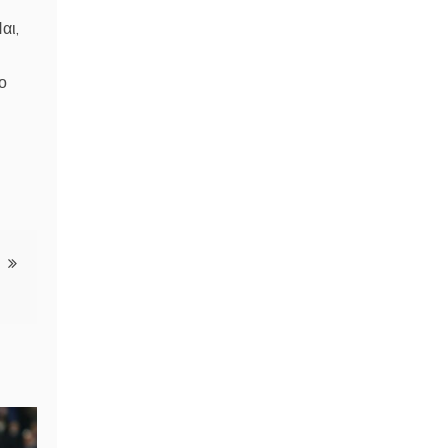
αι,
ο