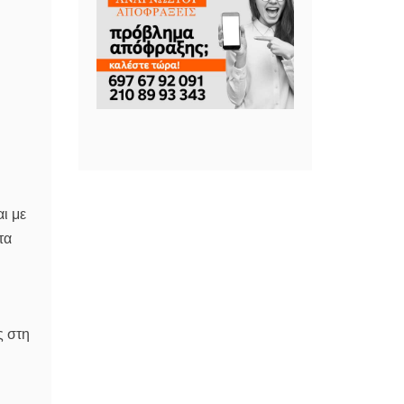
αι με
τα
ς στη