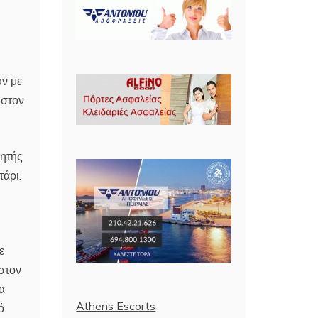
υν με
 στον
νητής
τάρι.
ε
στον
α
Athens Escorts
ό