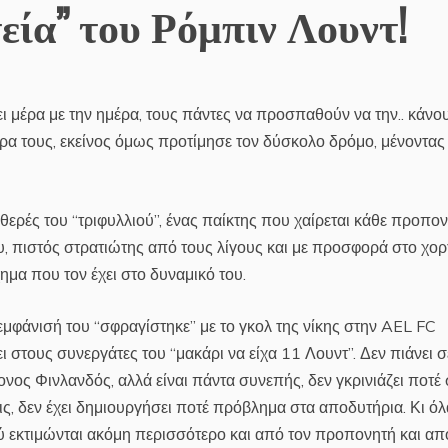
εία” του Ρόμπιν Λουντ!
ι μέρα με την ημέρα, τους πάντες να προσπαθούν να την.. κάνο
ρα τους, εκείνος όμως προτίμησε τον δύσκολο δρόμο, μένοντας
θερές του “τριφυλλιού”, ένας παίκτης που χαίρεται κάθε προπο
ου, πιστός στρατιώτης από τους λίγους και με προσφορά στο χορ
ημα που τον έχει στο δυναμικό του.
εμφάνισή του “σφραγίστηκε” με το γκολ της νίκης στην AEL FC
ι στους συνεργάτες του “μακάρι να είχα 11 Λουντ”. Δεν πιάνει σ
ος Φινλανδός, αλλά είναι πάντα συνεπής, δεν γκρινιάζει ποτέ 
ις, δεν έχει δημιουργήσει ποτέ πρόβλημα στα αποδυτήρια. Κι όλ
ύ εκτιμώνται ακόμη περισσότερο και από τον προπονητή και απ