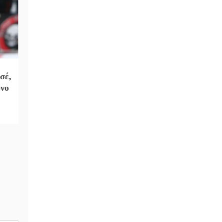
σέ,
όνο