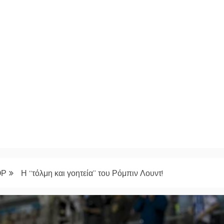
ΟΡ
Η “τόλμη και γοητεία” του Ρόμπιν Λουντ!