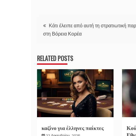
Πλοήγηση
Κάτι έλειπε από αυτή τη στρατιωτική πα
στη Βόρεια Κορέα
άρθρων
RELATED POSTS
καζίνο για έλληνες παίκτες
Κού
Εθν
22 Δεκεμβρίου, 2025