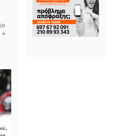
150
σέ,
όνο