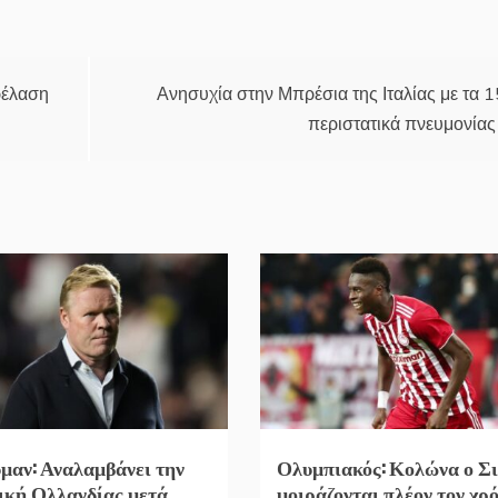
ρέλαση
Ανησυχία στην Μπρέσια της Ιταλίας με τα 
περιστατικά πνευμονίας
μαν: Αναλαμβάνει την
Ολυμπιακός: Κολώνα ο Σι
ική Ολλανδίας μετά
μοιράζονται πλέον τον χρ