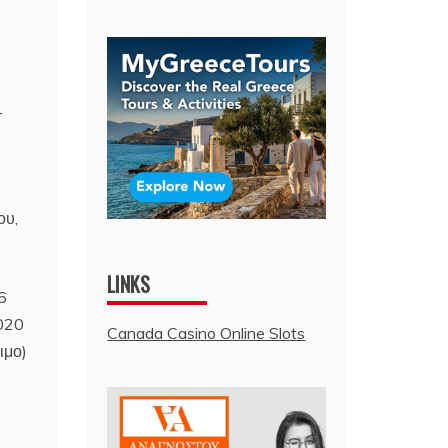
–
ου,
LINKS
6
2020
Canada Casino Online Slots
ιμο)