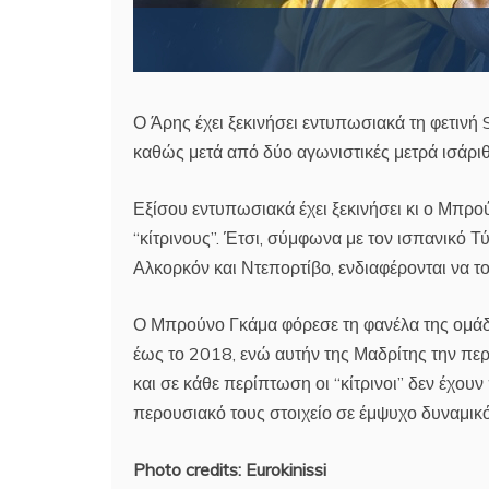
Ο Άρης έχει ξεκινήσει εντυπωσιακά τη φετινή
καθώς μετά από δύο αγωνιστικές μετρά ισάριθ
Εξίσου εντυπωσιακά έχει ξεκινήσει κι ο Μπρού
“κίτρινους”. Έτσι, σύμφωνα με τον ισπανικό Τ
Αλκορκόν και Ντεπορτίβο, ενδιαφέρονται να τ
Ο Μπρούνο Γκάμα φόρεσε τη φανέλα της ομάδ
έως το 2018, ενώ αυτήν της Μαδρίτης την περ
και σε κάθε περίπτωση οι “κίτρινοι” δεν έχου
περουσιακό τους στοιχείο σε έμψυχο δυναμικό
Photo credits: Eurokinissi