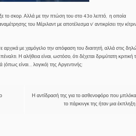
οιξε το σκορ. Αλλά με την πτώση του στο 43ο λεπτό, η οποία
ναμέτρησης του Μέριλαντ με αποτέλεσμα ν’ αντικρίσει την κίτρι
ε αρχικά με χαμόγελο την απόφαση του διαιτητή, αλλά στις δηλ
πέναλτι. Η αλήθεια είναι, ωστόσο, ότι δέχεται δριμύτατη κριτική 
 (όπως είναι… λογικό) της Αργεντινής:
ο
Η αντίδρασή της για το ασθενοφόρο που μπλόκ
το πάρκινγκ της ήταν μια έκπληξη