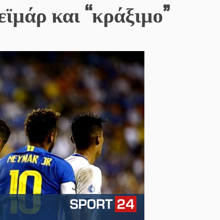
ϊμάρ και “κράξιμο”