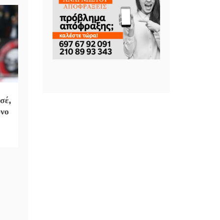
σέ,
όνο