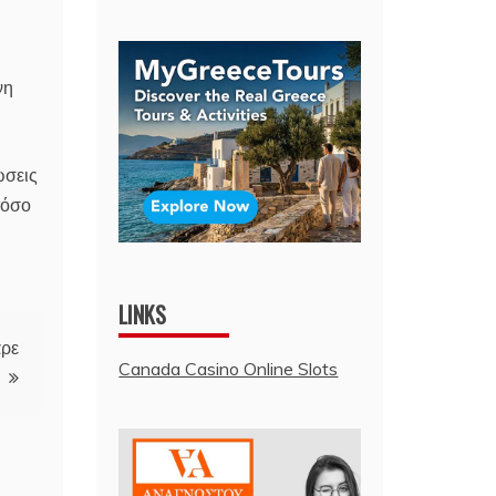
νη
ώσεις
τόσο
LINKS
αρε
Canada Casino Online Slots