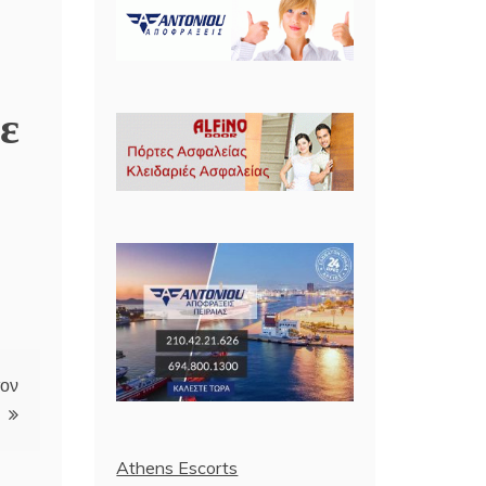
ε
τον
Athens Escorts