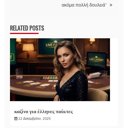
ακόμα πολλή δουλειά”
RELATED POSTS
καζίνο για έλληνες παίκτες
22 Δεκεμβρίου, 2025