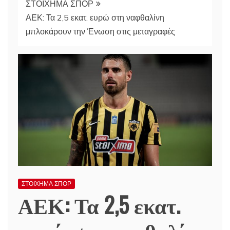
ΣΤΟΙΧΗΜΑ ΣΠΟΡ
ΑΕΚ: Τα 2,5 εκατ. ευρώ στη ναφθαλίνη
μπλοκάρουν την Ένωση στις μεταγραφές
ΣΤΟΙΧΗΜΑ ΣΠΟΡ
ΑΕΚ: Τα 2,5 εκατ.