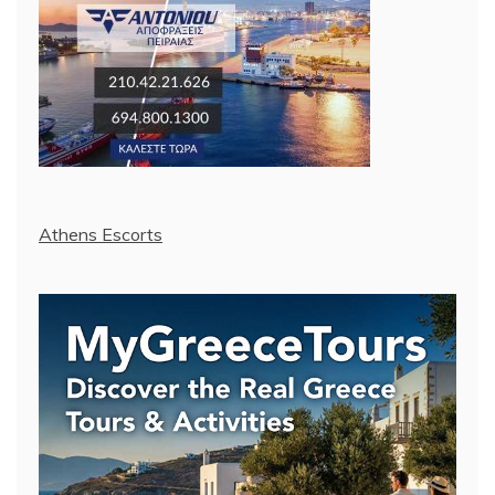
Athens Escorts