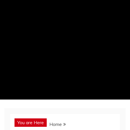
You are Here
Home