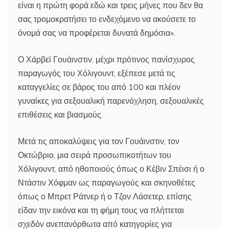
είναι η πρώτη φορά εδώ και τρεις μήνες που δεν θα
σας τρομοκρατήσει το ενδεχόμενο να ακούσετε το
όνομά σας να προφέρεται δυνατά δημόσια».
Ο Χάρβεϊ Γουάινστιν, μέχρι πρότινος πανίσχυρος
παραγωγός του Χόλιγουντ, εξέπεσε μετά τις
καταγγελίες σε βάρος του από 100 και πλέον
γυναίκες για σεξουαλική παρενόχληση, σεξουαλικές
επιθέσεις και βιασμούς.
Μετά τις αποκαλύψεις για τον Γουάινστιν, τον
Οκτώβριο, μια σειρά προσωπικοτήτων του
Χόλιγουντ, από ηθοποιούς όπως ο Κέβιν Σπέισι ή ο
Ντάστιν Χόφμαν ως παραγωγούς και σκηνοθέτες
όπως ο Μπρετ Ράτνερ ή ο Τζον Λάσετερ, επίσης
είδαν την εικόνα και τη φήμη τους να πλήττεται
σχεδόν ανεπανόρθωτα από κατηγορίες για