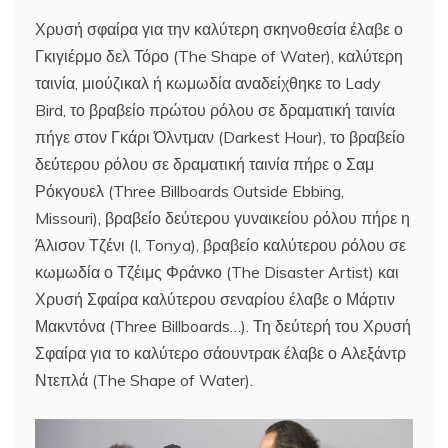
Χρυσή σφαίρα για την καλύτερη σκηνοθεσία έλαβε ο
Γκιγιέρμο δελ Τόρο (The Shape of Water), καλύτερη
ταινία, μιούζικαλ ή κωμωδία αναδείχθηκε το Lady
Bird, το βραβείο πρώτου ρόλου σε δραματική ταινία
πήγε στον Γκάρι Όλντμαν (Darkest Hour), το βραβείο
δεύτερου ρόλου σε δραματική ταινία πήρε ο Σαμ
Ρόκγουελ (Three Billboards Outside Ebbing,
Missouri), βραβείο δεύτερου γυναικείου ρόλου πήρε η
Άλισον Τζένι (I, Tonya), βραβείο καλύτερου ρόλου σε
κωμωδία ο Τζέιμς Φράνκο (The Disaster Artist) και
Χρυσή Σφαίρα καλύτερου σεναρίου έλαβε ο Μάρτιν
Μακντόνα (Three Billboards…). Τη δεύτερή του Χρυσή
Σφαίρα για το καλύτερο σάουντρακ έλαβε ο Αλεξάντρ
Ντεπλά (The Shape of Water).