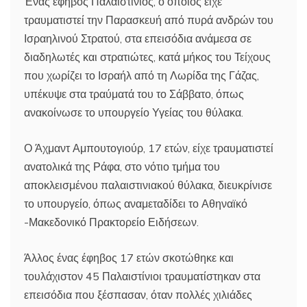
Ένας έφηβος Παλαιστίνιος, ο οποίος είχε
τραυματιστεί την Παρασκευή από πυρά ανδρών του
Ισραηλινού Στρατού, στα επεισόδια ανάμεσα σε
διαδηλωτές και στρατιώτες, κατά μήκος του Τείχους
που χωρίζει το Ισραήλ από τη Λωρίδα της Γάζας,
υπέκυψε στα τραύματά του το Σάββατο, όπως
ανακοίνωσε το υπουργείο Υγείας του θύλακα.
Ο Άχμαντ Αμπουτογιούρ, 17 ετών, είχε τραυματιστεί
ανατολικά της Ράφα, στο νότιο τμήμα του
αποκλεισμένου παλαιστινιακού θύλακα, διευκρίνισε
το υπουργείο, όπως αναμεταδίδει το Αθηναϊκό
-Μακεδονικό Πρακτορείο Ειδήσεων.
Άλλος ένας έφηβος 17 ετών σκοτώθηκε και
τουλάχιστον 45 Παλαιστίνιοι τραυματίστηκαν στα
επεισόδια που ξέσπασαν, όταν πολλές χιλιάδες