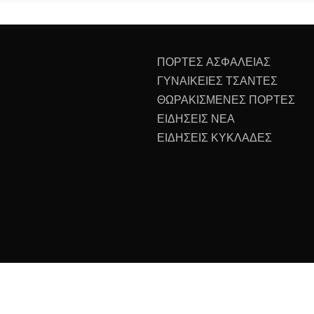
ΠΟΡΤΕΣ ΑΣΦΑΛΕΙΑΣ
ΓΥΝΑΙΚΕΙΕΣ ΤΣΑΝΤΕΣ
ΘΩΡΑΚΙΣΜΕΝΕΣ ΠΟΡΤΕΣ
ΕΙΔΗΣΕΙΣ ΝΕΑ
ΕΙΔΗΣΕΙΣ ΚΥΚΛΑΔΕΣ
All Rights Reserved 2023.
ly powered by WordPress
|
Theme: Recent News by
Candid 