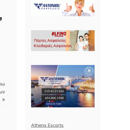
,
όγω
των
Athens Escorts