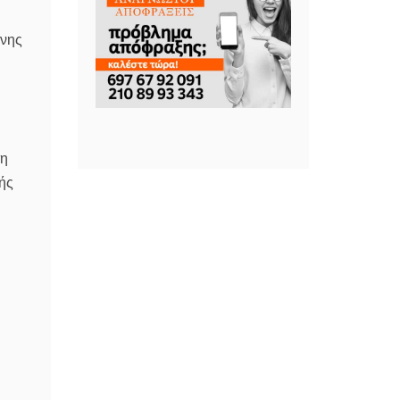
ένης
τη
κής