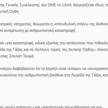
 Γενικής Συνέλευσης του ΟΗΕ το 1949, διαχειρίζεται ιδίως τ
υτική Όχθη.
ιατρικές υπηρεσίες, θεωρείται η «σπονδυλική στήλη» της διεθνο
θεί αντιμέτωπη με ανθρωπιστική καταστροφή.
ι «για καταστροφή, ειδικά εξαιτίας του αντίκτυπου που πιθανό
ίδα της Γάζας και σε πολλούς τομείς της Δυτικής Όχθης», τόνισε
σίας Ζουλιέτ Τουμά.
χου διαβεβαιώνει ότι το Ισραήλ είναι «έτοιμο» να «συνεργαστε
 «διευκολύνει την ανθρωπιστική βοήθεια στη Λωρίδα της Γάζας κα
ν «πολύ ανήσυχες» και «παρότρυναν την κυβέρνηση να μην