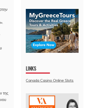
 στην
».
ν
ου
LINKS
Canada Casino Online Slots
ν της
ενου