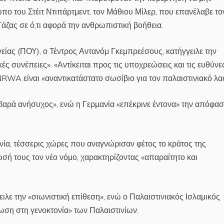
ωπο του Στέιτ Ντιπάρτμεντ, τον Μάθιου Μίλερ, που επανέλαβε το
ζας σε ό,τι αφορά την ανθρωπιστική βοήθεια.
ίας (ΠΟΥ), ο Τέντρος Αντανόμ Γκεμπρεέσους, κατήγγειλε την
 συνέπειες». «Αντίκειται προς τις υποχρεώσεις και τις ευθύνε
RWA είναι «αναντικατάστατο σωσίβιο για τον παλαιστινιακό λα
ρά ανήσυχος», ενώ η Γερμανία «επέκρινε έντονα» την απόφα
ανία, τέσσερις χώρες που αναγνώρισαν φέτος το κράτος της
ωσή τους τον νέο νόμο, χαρακτηρίζοντας «απαραίτητο και
ιλε την «σιωνιστική επίθεση», ενώ ο Παλαιστινιακός Ισλαμικός
κωση στη γενοκτονία» των Παλαιστινίων.