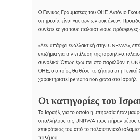
Ο Γενικός Γραμματέας του ΟΗΕ Αντόνιο Γκουτ
υπηρεσία: είναι «εκ των ων ουκ άνευ». Προει
συνέπειες για τους παλαιστίνιους πρόσφυγες 
«Δεν υπάρχει εναλλακτική στην UNRWA», επέμ
επιζήμια για την επίλυση της ισραηλινοπαλαιστ
συνολικά. Όπως έχω πει στο παρελθόν, η UNR
ΟΗΕ, ο οποίος θα θέσει το ζήτημα στη Γενική 
χαρακτηριστεί persona non grata στο Ισραήλ.
Οι κατηγορίες του Ισρ
Το Ισραήλ, για το οποίο η υπηρεσία ήταν μαύ
υπαλλήλους της UNRWA πως πήραν μέρος στη
επικράτειάς του από το παλαιστινιακό ισλαμι
πολέμου.