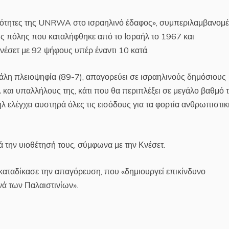
ηριότητες της UNRWA στο ισραηλινό έδαφος», συμπεριλαμβανομ
ρής πόλης που καταλήφθηκε από το Ισραήλ το 1967 και
νέσετ με 92 ψήφους υπέρ έναντι 10 κατά.
γάλη πλειοψηφία (89-7), απαγορεύει σε ισραηλινούς δημόσιους
και υπαλλήλους της, κάτι που θα περιπλέξει σε μεγάλο βαθμό 
λ ελέγχει αυστηρά όλες τις εισόδους για τα φορτία ανθρωπιστι
ά την υιοθέτησή τους, σύμφωνα με την Κνέσετ.
καταδίκασε την απαγόρευση, που «δημιουργεί επικίνδυνο
νά των Παλαιστινίων».