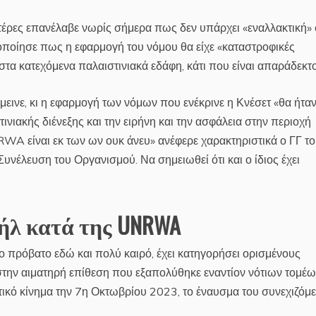
έρες επανέλαβε νωρίς σήμερα πως δεν υπάρχει «εναλλακτική»
δοποίησε πως η εφαρμογή του νόμου θα είχε «καταστροφικές
στα κατεχόμενα παλαιστινιακά εδάφη, κάτι που είναι απαράδεκτο
εινε, κι η εφαρμογή των νόμων που ενέκρινε η Κνέσετ «θα ήτα
ινιακής διένεξης και την ειρήνη και την ασφάλεια στην περιοχή
WA είναι εκ των ων ουκ άνευ» ανέφερε χαρακτηριστικά ο ΓΓ τ
Συνέλευση του Οργανισμού. Να σημειωθεί ότι και ο ίδιος έχει
αήλ κατά της UNRWA
ρο πρόβατο εδώ και πολύ καιρό, έχει κατηγορήσει ορισμένους
ν αιματηρή επίθεση που εξαπολύθηκε εναντίον νότιων τομέω
στικό κίνημα την 7η Οκτωβρίου 2023, το έναυσμα του συνεχιζόμ