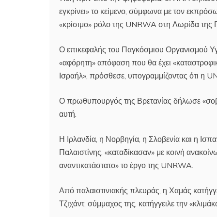
εγκρίνει» το κείμενο, σύμφωνα με τον εκπρόσ
«κρίσιμο» ρόλο της UNRWA στη Λωρίδα της Γά
Ο επικεφαλής του Παγκόσμιου Οργανισμού Υγε
«αφόρητη» απόφαση που θα έχει «καταστροφικές
Ισραήλ», πρόσθεσε, υπογραμμίζοντας ότι η UN
Ο πρωθυπουργός της Βρετανίας δήλωσε «σοβα
αυτή.
Η Ιρλανδία, η Νορβηγία, η Σλοβενία και η Ισπ
Παλαιστίνης, «καταδίκασαν» με κοινή ανακοίν
αναντικατάστατο» το έργο της UNRWA.
Από παλαιστινιακής πλευράς, η Χαμάς κατήγγε
Τζιχάντ, σύμμαχος της, κατήγγειλε την «κλιμά