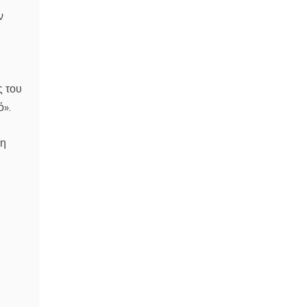
ν
ς του
ό».
ση