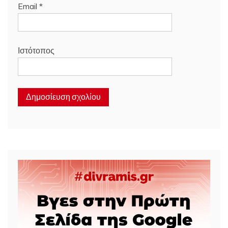
Email
*
Ιστότοπος