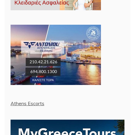
Athens Escorts