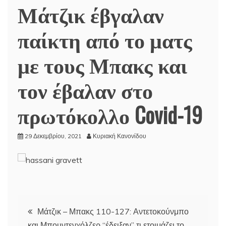
Μάτζικ έβγαλαν
παίκτη από το ματς
με τους Μπακς και
τον έβαλαν στο
πρωτόκολλο Covid-19
29 Δεκεμβρίου, 2021
Κυριακή Κανονίδου
Πλοήγηση
Μάτζικ – Μπακς 110-127: Αντετοκούνμπο
και Μπουντενχόλζερ “έδειξαν” τι ετοιμάζει το