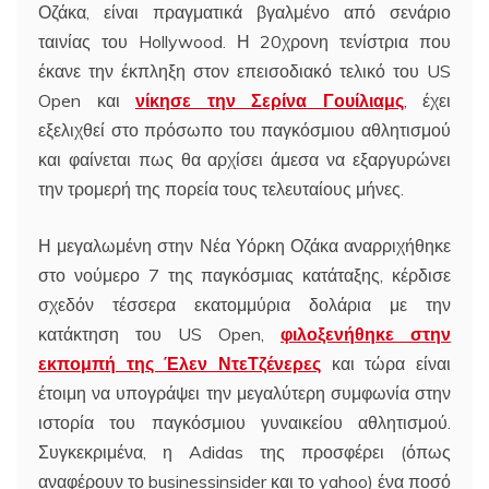
Οζάκα, είναι πραγματικά βγαλμένο από σενάριο
ταινίας του Hollywood. Η 20χρονη τενίστρια που
έκανε την έκπληξη στον επεισοδιακό τελικό του US
Open και
νίκησε την Σερίνα Γουίλιαμς
, έχει
εξελιχθεί στο πρόσωπο του παγκόσμιου αθλητισμού
και φαίνεται πως θα αρχίσει άμεσα να εξαργυρώνει
την τρομερή της πορεία τους τελευταίους μήνες.
Η μεγαλωμένη στην Νέα Υόρκη Οζάκα αναρριχήθηκε
στο νούμερο 7 της παγκόσμιας κατάταξης, κέρδισε
σχεδόν τέσσερα εκατομμύρια δολάρια με την
κατάκτηση του US Open,
φιλοξενήθηκε στην
εκπομπή της Έλεν ΝτεΤζένερες
και τώρα είναι
έτοιμη να υπογράψει την μεγαλύτερη συμφωνία στην
ιστορία του παγκόσμιου γυναικείου αθλητισμού.
Συγκεκριμένα, η Adidas της προσφέρει (όπως
αναφέρουν το businessinsider και το yahoo) ένα ποσό