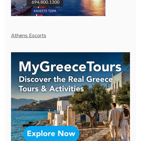
Athens Escorts