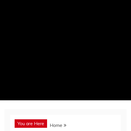
You are Here
Home