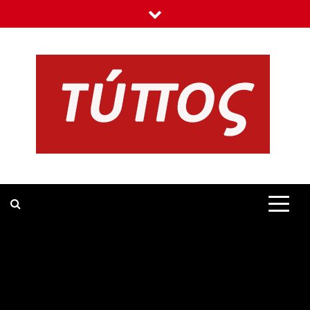
Skip
to
content
TIPOS.GR
ΝΕΑ, ΕΙΔΗΣΕΙΣ ΚΑΙ ΣΧΟΛΙΑ