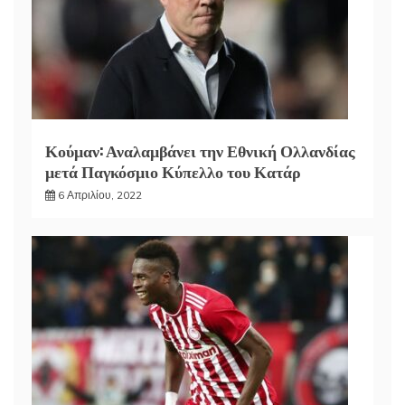
Κούμαν: Αναλαμβάνει την Εθνική Ολλανδίας
μετά Παγκόσμιο Κύπελλο του Κατάρ
6 Απριλίου, 2022