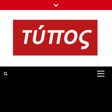
Skip
to
content
TIPOS.GR
ΝΕΑ, ΕΙΔΗΣΕΙΣ ΚΑΙ ΣΧΟΛΙΑ