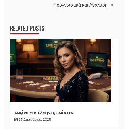
Προγνωστικά και Ανάλυση
RELATED POSTS
καζίνο για έλληνες παίκτες
22 Δεκεμβρίου, 2025