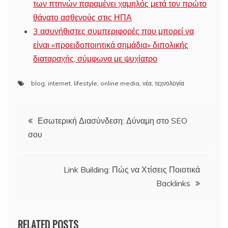
των πτηνών παραμένει χαμηλός μετά τον πρώτο
θάνατο ασθενούς στις ΗΠΑ
3 ασυνήθιστες συμπεριφορές που μπορεί να
είναι «προειδοποιητικά σημάδια» διπολικής
διαταραχής, σύμφωνα με ψυχίατρο
blog
,
internet
,
lifestyle
,
online media
,
νέα
,
τεχνολογία
Πλοήγηση
Εσωτερική Διασύνδεση: Δύναμη στο SEO
σου
άρθρων
Link Building: Πώς να Χτίσεις Ποιοτικά
Backlinks
RELATED POSTS