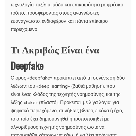
τεχνολογία, ταξίδια, μόδα και επικαιρότητα με φρέσκο
τρόπο, προσφέροντας στους αναγνώστες
ευανάγνωστο, ενδιαφέρον και πάντα επίκαιρο
περιεχόμενο.
Τι Ακριβώς Είναι ένα
Deepfake
Ο όρος «deepfake» προκύπτει από τη συνένωση δύο
λέξεων: του «deep learning» (βαθιά μάθηση), που
είναι ένας κλάδος της τεχνητής νοημοσύνης, και της
λέξης «fake» (πλαστό). Πρόκειται, με λίγα λόγια, για
ψηφιακό περιεχόμενο, συνήθως βίντεο, εικόνα ή ήχο,
το οποίο έχει δημιουργηθεί ή τροποποιηθεί με
αλγορίθμους τεχνητής νοημοσύνης ώστε να
παρουσιάζει κάποιον να κάνει ή να λέει πράγματα