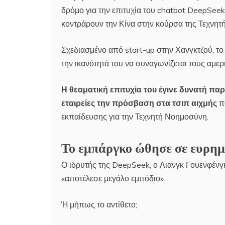
δρόμο για την επιτυχία του chatbot DeepSeek.
κοντράρουν την Κίνα στην κούρσα της Τεχνη
Σχεδιασμένο από start-up στην Χανγκτζού, το
την ικανότητά του να συναγωνίζεται τους αμε
Η θεαματική επιτυχία του έγινε δυνατή παρ
εταιρείες την πρόσβαση στα τσιπ αιχμής
πο
εκπαίδευσης για την Τεχνητή Νοημοσύνη.
Το εμπάργκο ώθησε σε ευρημα
Ο ιδρυτής της DeepSeek, ο Λιανγκ Γουενφένγ
«αποτέλεσε μεγάλο εμπόδιο».
Ή μήπως το αντίθετο;