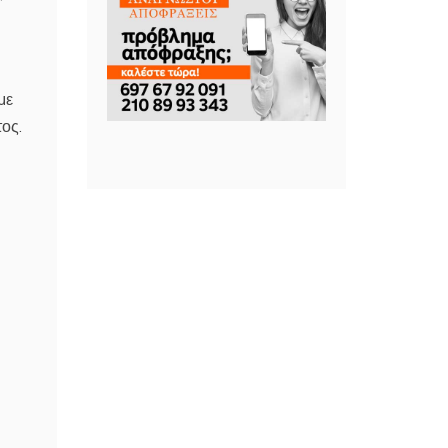
με
ος.