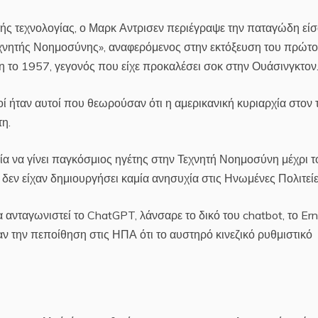
ής τεχνολογίας, ο Μαρκ Αντρισεν περιέγραψε την παταγώδη εί
εχνητής Νοημοσύνης», αναφερόμενος στην εκτόξευση του πρώτ
 το 1957, γεγονός που είχε προκαλέσει σοκ στην Ουάσινγκτον
ί ήταν αυτοί που θεωρούσαν ότι η αμερικανική κυριαρχία στον 
η.
ξία να γίνει παγκόσμιος ηγέτης στην Τεχνητή Νοημοσύνη μέχρι τ
α δεν είχαν δημιουργήσει καμία ανησυχία στις Ηνωμένες Πολιτείε
α ανταγωνιστεί το ChatGPT, λάνσαρε το δικό του chatbot, το Ern
αν την πεποίθηση στις ΗΠΑ ότι το αυστηρό κινεζικό ρυθμιστικό