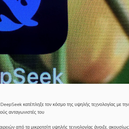
ο DeepSeek κατέπληξε τον κόσμο της υψηλής τεχνολογίας με την
νούς ανταγωνιστές του
αιρειών από τα μικροτσίπ υψηλής τεχνολογίας άνοιξε, ακουσίως