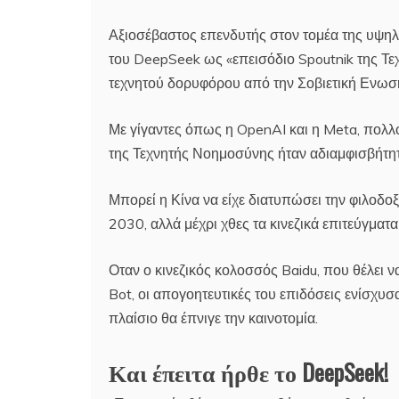
Αξιοσέβαστος επενδυτής στον τομέα της υψηλ
του DeepSeek ως «επεισόδιο Spoutnik της Τ
τεχνητού δορυφόρου από την Σοβιετική Ενωση
Με γίγαντες όπως η OpenAI και η Meta, πολλο
της Τεχνητής Νοημοσύνης ήταν αδιαμφισβήτητ
Μπορεί η Κίνα να είχε διατυπώσει την φιλοδο
2030, αλλά μέχρι χθες τα κινεζικά επιτεύγματ
Οταν ο κινεζικός κολοσσός Baidu, που θέλει ν
Bot, οι απογοητευτικές του επιδόσεις ενίσχυσ
πλαίσιο θα έπνιγε την καινοτομία.
Και έπειτα ήρθε το DeepSeek!