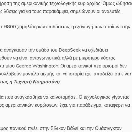
τήρηση της αμερικανικής τεχνολογικής κυριαρχίας. Ομως ώθησα
 λύσεις για να τους παρακάμψει, σημειώνουν οι αναλυτές.
 τσιπ H800 χαμηλότερων επιδόσεων, η εξαγωγή των οποίων στην 
ίνα ανάγκασαν την ομάδα του DeepSeek να σχεδιάσει
υθούν να είναι ανταγωνιστικά, αλλά με μικρότερο κόστος
ιστημίου George Washington. Οι αμερικανικοί περιορισμοί δεν
λάβουν μοντέλα αιχμής και «η ιστορία έχει αποδείξει ότι είνα
ι
 όπως η Τεχνητή Νοημοσύνη
.
εία που αναγκάσθηκε να καινοτομήσει. Ο τεχνολογικός γίγαντας
ς αμερικανικών κυρώσεων, έχει, για παράδειγμα, καταφέρει να
μος πανικού πνέει στην Σίλικον Βάλεϊ και την Ουάσινγκτον.