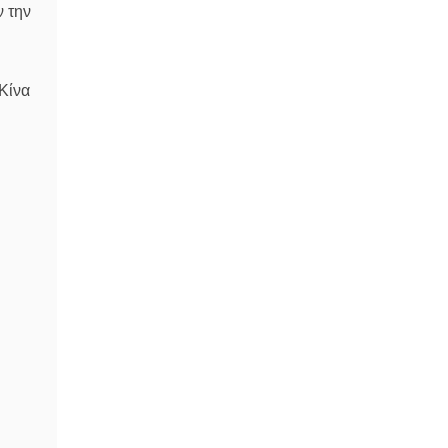
ν την
Κίνα