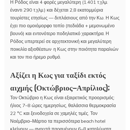
Η Ρόδος είναι 4 φορές μεγαλύτερη (1.401 τ.χλμ.
έναντι 290 τ.χλμ.) και δέχεται 2,8 εκατομμύρια
τουρίστες ετησίως — διπλάσιους από την Κω. Η Κως
έχει πιο ομοιόμορφο τοπίο (πεδιάδα + μεμονωμένο
βουνό) και εντονότερο ποδηλατικό χαρακτήρα. Η
Ρόδος υπερτερεί σε αρχιτεκτονική και μεγαλύτερη
ποικιλία αξιοθέατων· η Κως στην ποιότητα παραλιών
και τον πιο ήρεμο ρυθμό.
Αξίζει η Κως για ταξίδι εκτός
αιχμής (Οκτώβριος–Απρίλιος);
Τον Οκτώβριο η Κως είναι εξαιρετικός προορισμός:
ήλιος 7–8 ώρες ημερησίως, θαλάσσια θερμοκρασία
22 °C και ξενοδοχεία σε χαμηλές τιμές. Τον
Νοέμβριο–Μάρτιο τα περισσότερα beach hotel
κλείνουν — ανοιχτά παραμένουν 6–8 καταλύματα