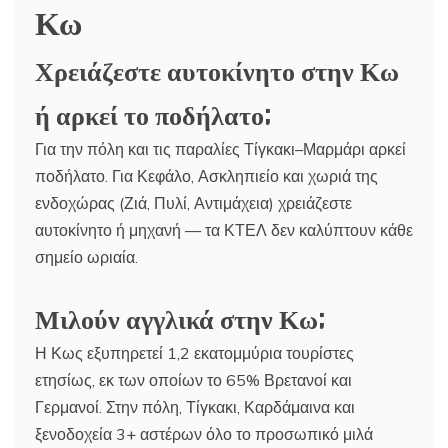
Κω
Χρειάζεστε αυτοκίνητο στην Κω
ή αρκεί το ποδήλατο;
Για την πόλη και τις παραλίες Τίγκακι–Μαρμάρι αρκεί
ποδήλατο. Για Κεφάλο, Ασκληπιείο και χωριά της
ενδοχώρας (Ζιά, Πυλί, Αντιμάχεια) χρειάζεστε
αυτοκίνητο ή μηχανή — τα ΚΤΕΛ δεν καλύπτουν κάθε
σημείο ωριαία.
Μιλούν αγγλικά στην Κω;
Η Κως εξυπηρετεί 1,2 εκατομμύρια τουρίστες
ετησίως, εκ των οποίων το 65% Βρετανοί και
Γερμανοί. Στην πόλη, Τίγκακι, Καρδάμαινα και
ξενοδοχεία 3+ αστέρων όλο το προσωπικό μιλά