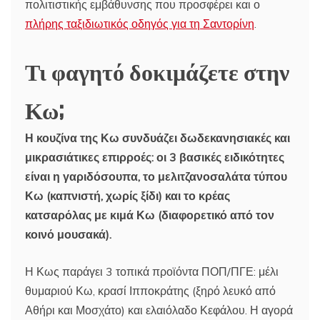
πολιτιστικής εμβάθυνσης που προσφέρει και ο
πλήρης ταξιδιωτικός οδηγός για τη Σαντορίνη
.
Τι φαγητό δοκιμάζετε στην
Κω;
Η κουζίνα της Κω συνδυάζει δωδεκανησιακές και
μικρασιάτικες επιρροές: οι 3 βασικές ειδικότητες
είναι η γαριδόσουπα, το μελιτζανοσαλάτα τύπου
Κω (καπνιστή, χωρίς ξίδι) και το κρέας
κατσαρόλας με κιμά Κω (διαφορετικό από τον
κοινό μουσακά).
Η Κως παράγει 3 τοπικά προϊόντα ΠΟΠ/ΠΓΕ: μέλι
θυμαριού Κω, κρασί Ιπποκράτης (ξηρό λευκό από
Αθήρι και Μοσχάτο) και ελαιόλαδο Κεφάλου. Η αγορά