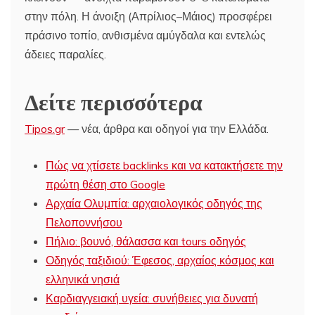
στην πόλη. Η άνοιξη (Απρίλιος–Μάιος) προσφέρει
πράσινο τοπίο, ανθισμένα αμύγδαλα και εντελώς
άδειες παραλίες.
Δείτε περισσότερα
Tipos.gr
— νέα, άρθρα και οδηγοί για την Ελλάδα.
Πώς να χτίσετε backlinks και να κατακτήσετε την
πρώτη θέση στο Google
Αρχαία Ολυμπία: αρχαιολογικός οδηγός της
Πελοποννήσου
Πήλιο: βουνό, θάλασσα και tours οδηγός
Οδηγός ταξιδιού: Έφεσος, αρχαίος κόσμος και
ελληνικά νησιά
Καρδιαγγειακή υγεία: συνήθειες για δυνατή