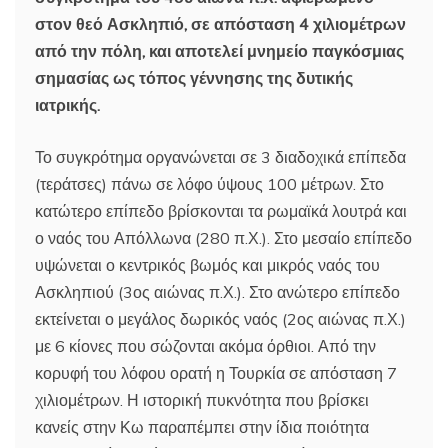
στον θεό Ασκληπιό, σε απόσταση 4 χιλιομέτρων
από την πόλη, και αποτελεί μνημείο παγκόσμιας
σημασίας ως τόπος γέννησης της δυτικής
ιατρικής.
Το συγκρότημα οργανώνεται σε 3 διαδοχικά επίπεδα
(τεράτσες) πάνω σε λόφο ύψους 100 μέτρων. Στο
κατώτερο επίπεδο βρίσκονται τα ρωμαϊκά λουτρά και
ο ναός του Απόλλωνα (280 π.Χ.). Στο μεσαίο επίπεδο
υψώνεται ο κεντρικός βωμός και μικρός ναός του
Ασκληπιού (3ος αιώνας π.Χ.). Στο ανώτερο επίπεδο
εκτείνεται ο μεγάλος δωρικός ναός (2ος αιώνας π.Χ.)
με 6 κίονες που σώζονται ακόμα όρθιοι. Από την
κορυφή του λόφου ορατή η Τουρκία σε απόσταση 7
χιλιομέτρων. Η ιστορική πυκνότητα που βρίσκει
κανείς στην Κω παραπέμπει στην ίδια ποιότητα