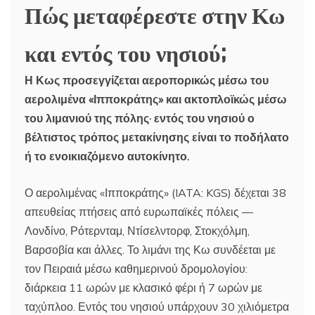
Πώς μεταφέρεστε στην Κω
και εντός του νησιού;
Η Κως προσεγγίζεται αεροπορικώς μέσω του
αερολιμένα «Ιπποκράτης» και ακτοπλοϊκώς μέσω
του λιμανιού της πόλης· εντός του νησιού ο
βέλτιστος τρόπος μετακίνησης είναι το ποδήλατο
ή το ενοικιαζόμενο αυτοκίνητο.
Ο αερολιμένας «Ιπποκράτης» (IATA: KGS) δέχεται 38
απευθείας πτήσεις από ευρωπαϊκές πόλεις —
Λονδίνο, Ρότερνταμ, Ντίσελντορφ, Στοκχόλμη,
Βαρσοβία και άλλες. Το λιμάνι της Κω συνδέεται με
τον Πειραιά μέσω καθημερινού δρομολογίου:
διάρκεια 11 ωρών με κλασικό φέρι ή 7 ωρών με
ταχύπλοο. Εντός του νησιού υπάρχουν 30 χιλιόμετρα