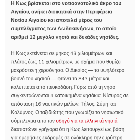
Η Κως βρίσκεται στο νοτιοανατολικό άκρο του
Αιγαίου, ανήκει διοικητικά στην Περιφέρεια
Νοτίου Αιγαίου και αποτελεί μέρος του
συμπλέγματος των Δωδεκανήσων, το οποίο
αριθμεί 12 μεγάλα νησιά και δεκάδες νησίδες.
Η Κως εκτείνεται σε μήκος 43 χιλιομέτρων και
πλάτος έως 11 χιλιομέτρων, με σχήμα που θυμίζει
μακρόστενη χερσόνησο. Ο Δικαίος — το υψηλότερο
βουνό του νησιού — φτάνει τα 843 μέτρα και
καλύπτεται από πευκοδάση. Γύρω από τη νήσο
συγκεντρώνονται 4 κατοικημένα νησάκια: Νίσυρος σε
απόσταση 16 ναυτικών μιλίων, Τήλος, Σύμη και
Καλύμνος. Ο ταξιδιώτης που γνωρίζει το νησιωτικό
σύμπλεγμα από τον
οδηγό για τα ελληνικά νησιά
διαπιστώνει γρήγορα ότι η Κως λειτουργεί ως βάση
για ημερήσιες εκδρομές σε ολόκληρη την ευρύτερη