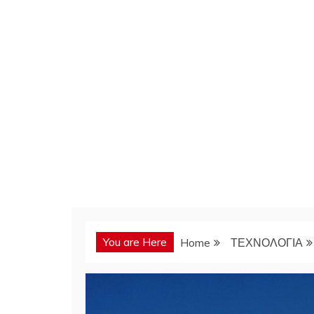
You are Here
Home
ΤΕΧΝΟΛΟΓΙΑ