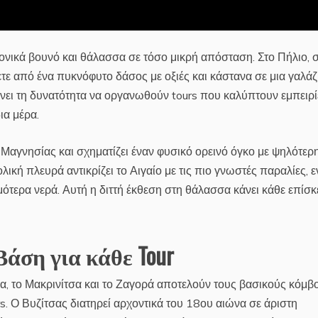
νικά βουνό και θάλασσα σε τόσο μικρή απόσταση. Στο Πήλιο, 
ετε από ένα πυκνόφυτο δάσος με οξιές και κάστανα σε μια γαλάζ
ίνει τη δυνατότητα να οργανωθούν tours που καλύπτουν εμπειρί
ια μέρα.
 Μαγνησίας και σχηματίζει έναν φυσικό ορεινό όγκο με ψηλότερ
ική πλευρά αντικρίζει το Αιγαίο με τις πιο γνωστές παραλίες, 
ότερα νερά. Αυτή η διττή έκθεση στη θάλασσα κάνει κάθε επίσ
άση για κάθε Tour
άδα, το Μακρινίτσα και το Ζαγορά αποτελούν τους βασικούς κόμβ
. Ο Βυζίτσας διατηρεί αρχοντικά του 18ου αιώνα σε άριστη