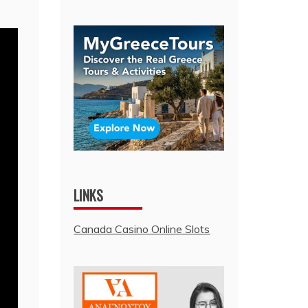
LINKS
Canada Casino Online Slots