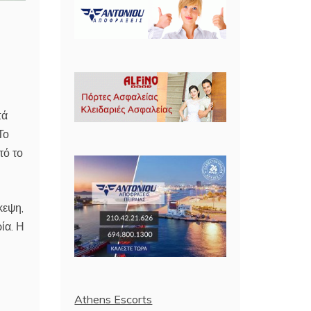
πά
Το
τό το
κεψη,
ία. Η
Athens Escorts