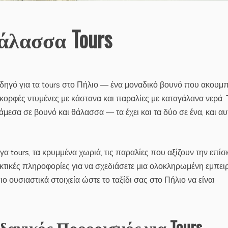
άλασσα Tours
δηγό για τα tours στο Πήλιο — ένα μοναδικό βουνό που ακουμ
κορφές ντυμένες με κάστανα και παραλίες με καταγάλανα νερά. 
άμεσα σε βουνό και θάλασσα — τα έχει και τα δύο σε ένα, και αυ
ογα tours, τα κρυμμένα χωριά, τις παραλίες που αξίζουν την επίσ
ακτικές πληροφορίες για να σχεδιάσετε μια ολοκληρωμένη εμπειρ
ο ουσιαστικά στοιχεία ώστε το ταξίδι σας στο Πήλιο να είναι
Ιδανικός Προορισμός για Tours