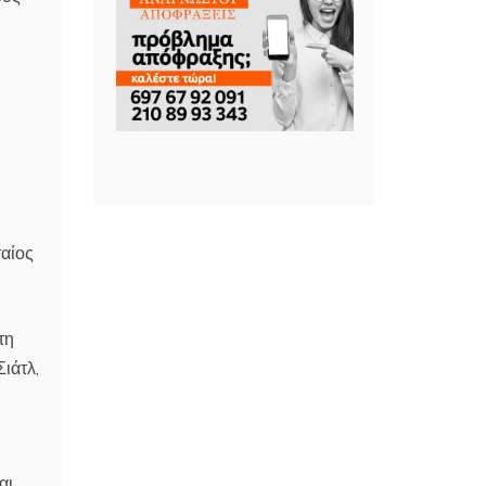
ταίος
τη
ιάτλ,
αι