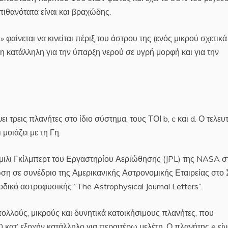
 πιθανότατα είναι και βραχώδης.
» φαίνεται να κινείται πέριξ του άστρου της (ενός μικρού σχετικά
κατάλληλη για την ύπαρξη νερού σε υγρή μορφή και για την
τρεις πλανήτες στο ίδιο σύστημα, τους ΤΟΙ b, c και d. Ο τελευ
 μοιάζει με τη Γη.
Έμιλι Γκίλμπερτ του Εργαστηρίου Αεριώθησης (JPL) της NASA σ
ωση σε συνέδριο της Αμερικανικής Αστρονομικής Εταιρείας στο Σ
δικό αστροφυσικής “The Astrophysical Journal Letters”.
πολλούς, μικρούς και δυνητικά κατοικήσιμους πλανήτες, που
 κατ’ εξοχήν κατάλληλο για περαιτέρω μελέτη. Ο πλανήτης e είν