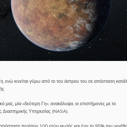
Γη, ενώ κινείται γύρω από το του άστρου του σε απόσταση κατά
ωής
ό μας, μία «δεύτερη Γη», ανακάλυψα, οι επιστήμονες με το
ής Διαστημικής Υπηρεσίας (NASA).
ε απόσταση περίπου 100 ετών φωτός και έχει το 95% του μεγέθ