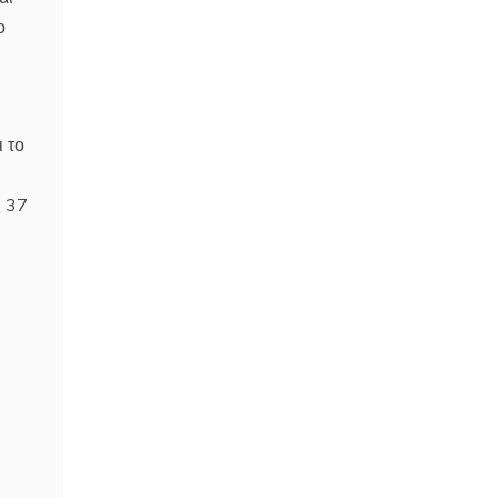
ο
 το
ς 37