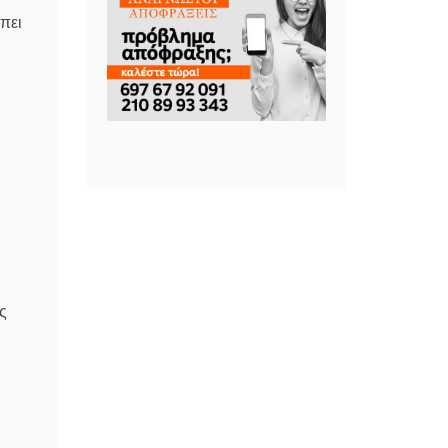
πει
ς