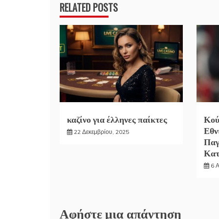
RELATED POSTS
καζίνο για έλληνες παίκτες
Κού
Εθν
22 Δεκεμβρίου, 2025
Παγ
Κα
6 
Αφήστε μια απάντηση