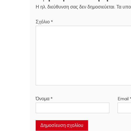
Η ηλ. διεύθυνση σας δεν δημοσιεύεται.
Τα υπο
Σχόλιο
*
Όνομα
*
Email