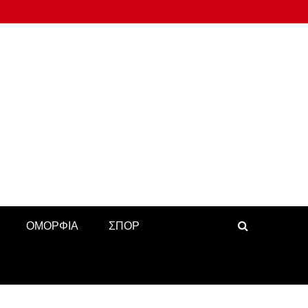
ΟΜΟΡΦΙΑ
ΣΠΟΡ