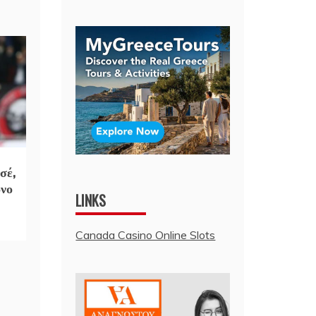
σέ,
όνο
LINKS
Canada Casino Online Slots